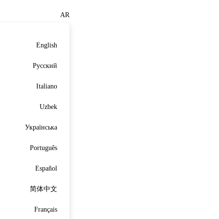
AR
English
Русский
Italiano
Uzbek
Українська
Português
Español
简体中文
Français