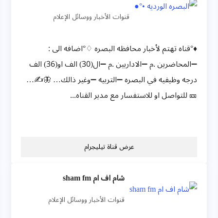
قنوات الأخبار ووسائل الإعلام
♦°قناه تهتم لأخبار محافظه البصره ♢°اضافه الى :
➖المحاضرين .م ➖الاداريين .م ➖ال(30) الف او(36) الف
درجه وظيفيه في البصره ➖التربيه ➖وغير ذالك… 🦋✍…
🎫 للتواصل او للاستفسار مع مدير القناه...
عرض قناة تيليجرام
شام اف ام sham fm
قنوات الأخبار ووسائل الإعلام