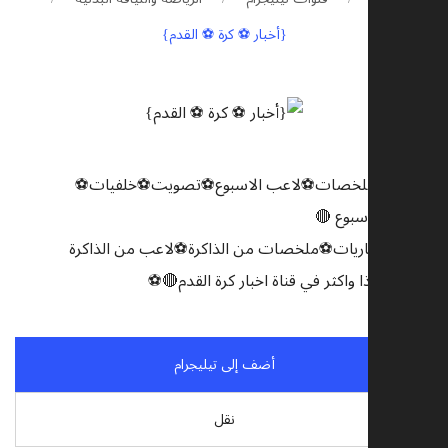
{أخبار ⚽️ كرة ⚽️ القدم}
⚽اخبار⚽ملخصات⚽لاعب الاسبوع⚽تصويت⚽خلفيات⚽
🔴فريق الاسبوع 🔴
تغطية للمباريات⚽ملخصات من الذاكرة⚽لاعب من الذاكرة
⚽🔴كل هذا واكثر في قناة اخبار كرة القدم🔴⚽
أضف إلى تيليجرام
نقل