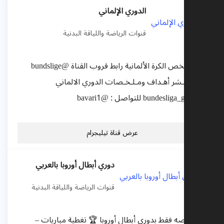
الدوري الإلماني
قنوات الرياضة واللياقة البدنية
كل ما يخص الكرة الألمانية رابط قروب القناة @bundslige
قـناة تـنـشر أهـداف ومـلـخـصات الدوري الالماني
@bundesliga_goal1 للتواصل : @bavari1
عرض قناة تيليجرام
دوري أبطال أوروبا بالعربي
قنوات الرياضة واللياقة البدنية
قناه خاصه فقط بدوري أبطال أوروبا 🏆 تغطية مباريات –