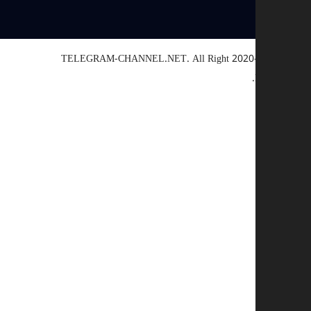
TELEGRAM-CHANNEL.NET.
All Right
© 2020-2025
Reserved.
اختيار سبب
أخرى
رابط معطل
حقوق النشر
تناقض
احتيال
وصف إضافي (اختياري)