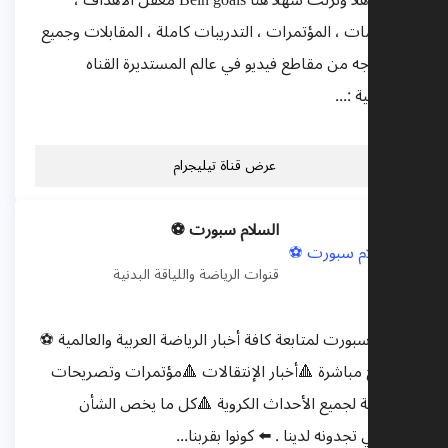
حللت اهلاً ونزلت سهلاً هنا Bein goals معقل الاهداف ،
الملخصات ، المؤتمرات ، التدريبات كاملة ، المقابلات وجميع
ما تحتاجه من مقاطع فيديو في عالم المستديرة القناه
الاساسية :...
عرض قناة تيليجرام
السلام سبورت ⚽️
قنوات الرياضة واللياقة البدنية
السلام سبورت لمتابعة كافة أخبار الرياضة العربية والعالمية ⚽️
🔺️نتائج مباشرة 🔺️أخبار الإنتقالات 🔺️مؤتمرات وتصريحات
🔺️تغطية لجميع الأحداث الكروية 🔺️كل ما يخص الشأن
الرياضي تجدونه لدينا . ⬅️ كونوا بقربنا...