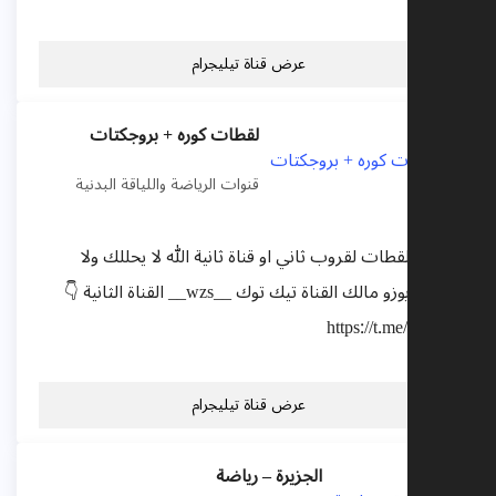
عرض قناة تيليجرام
لقطات كوره + بروجكتات
قنوات الرياضة واللياقة البدنية
تنشر اللقطات لقروب ثاني او قناة ثانية الله لا يحللك ولا
يبيحك يوزو مالك القناة تيك توك __wzs__ القناة الثانية 👇
https://t.me/wzswq
عرض قناة تيليجرام
الجزيرة – رياضة