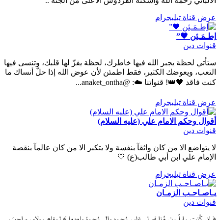
الألباني رحمه الله وأسكنه الفردوس الأعلى من الجنة ..
عرض قناة تيليجرام
اِطـمَـئِن 🖤”
قنوات دين
ستأتي لحظة يجبر الله فيها خاطرك، لحظة يفزّ لها قلبك، وتنسى فيها
التعب، ويعوضك الكثير، فقط اطمئن لأن عوض الله إذا حلّ أنساك ما
كنت فاقد 🖤👑! قنواتنا ☁️: @anaket_ontha...
عرض قناة تيليجرام
أقوال وحكم الامام علي (عليه السلام)
قنوات دين
لا يتواضع الا من كان واثقآ بنفسة ولا يتكبر الا من كان عالمآ بنقصة
الإمام علي ابن أبي طالب(ع) 🤍
عرض قناة تيليجرام
يـاصـاحـب الزمـان
قنوات دين
﴿ إن كُنت ماراً مِن هُنا فصلِ عَلى مُحمد والِ مُحمدْ واهدِها ﴾ لمقام مولاي صاحبَ