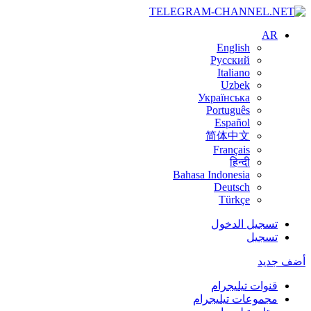
AR
English
Русский
Italiano
Uzbek
Українська
Português
Español
简体中文
Français
हिन्दी
Bahasa Indonesia
Deutsch
Türkçe
تسجيل الدخول
تسجيل
أضف جديد
قنوات تيليجرام
مجموعات تيليجرام