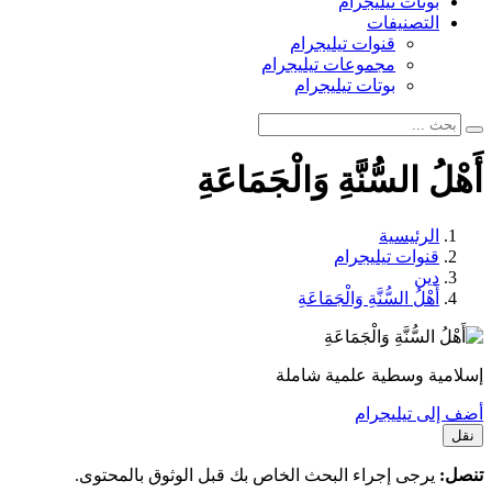
بوتات تيليجرام
التصنيفات
قنوات تيليجرام
مجموعات تيليجرام
بوتات تيليجرام
أَهْلُ السُّنَّةِ وَالْجَمَاعَةِ
الرئيسية
قنوات تيليجرام
دين
أَهْلُ السُّنَّةِ وَالْجَمَاعَةِ
إسلامية وسطية علمية شاملة
أضف إلى تيليجرام
نقل
تنصل:
يرجى إجراء البحث الخاص بك قبل الوثوق بالمحتوى.