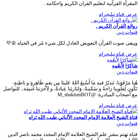
المقرأة القرآنية لتعليم القران الكريم واحكامه .
عرض قناة تيليجرام
روائع القرآن الكريم .
قنوات دين
ويبقى صوت القرآن التعويض العادل لكل شيء مُر في الحياه 🌼💛
عرض قناة تيليجرام
شاكِرًا لِأَنعُمِهِ
قنوات دين
هُنا مَرْفَؤنا، نَتدبّرُ فيهِ مَا أَسْبغَ اللهُ عَلينَا مِن نِعمٍ ظَاهِرةٍ و بَاطِنةٍ،
تَكُون لِقلُوبِنا رَاحةً و سَكينةً، وَلبَارئِنا عِبادةً، و لِآخرَتنا غَنيمَة.. للتواصل
مع أصحاب المبادرة: @M_shakiranBOT
عرض قناة تيليجرام
قناة الشيخ العلامة الإمام المجدد الألباني طيب الله ثراه
قنوات دين
قناة تهتم بنشر علم الشيخ العلامة الإمام المجدد محمد ناصر الدين