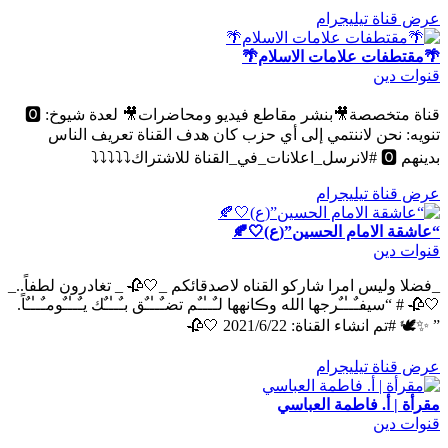
عرض قناة تيليجرام
🌴مقتطفات علامات الاسلام🌴
قنوات دين
قناة متخصصة🎥بنشر مقاطع فيديو ومحاضرات🎥 لعدة شيوخ: 🅾
تنويه: نحن لاننتمي إلى أي حزب كان هدف القناة تعريف الناس
بدينهم 🅾 #لانرسل_اعلانات_في_القناة للاشتراك⤵️⤵️⤵️⤵️⤵
عرض قناة تيليجرام
“عاشقة الامام الحسين”(ع)🤍🍂
قنوات دين
_فضلا وليس امرا شاركو القناه لاصدقائكم _🤍🥀 _ تغادرون لطفاً.._
🤍🥀 # “سيفـٌــٰٰـٌرجها الله وڪانهها لـٌــٰٰـٌم تضـٌــٰٰـٌق بـٌــٰٰـٌك يـٌــٰٰـٌومـٌــٰٰـٌاً.
” ✨🕊 #تم انشاء القناة: 2021/6/22 🤍🥀
عرض قناة تيليجرام
مقرأة | أ. فاطمة العباسي
قنوات دين