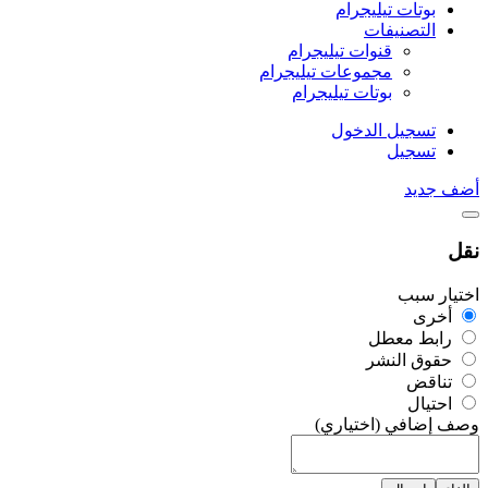
بوتات تيليجرام
التصنيفات
قنوات تيليجرام
مجموعات تيليجرام
بوتات تيليجرام
تسجيل الدخول
تسجيل
أضف جديد
نقل
اختيار سبب
أخرى
رابط معطل
حقوق النشر
تناقض
احتيال
وصف إضافي (اختياري)