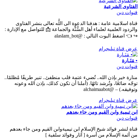
الفتاوى الشرعية
قنوات دين
قناة اسلامية عامة : هدفنا الدعوة الى اللَّه تعالى بنشر الفتاوى
والردود العلمية لعلماء أهل السُّنَّة والجماعة 📩 للتواصل مع الإدارة :
↪ 👈 اضغط البوت التالي : @alaslam_bot
عرض قناة تيليجرام
• مَنَـارة
قنوات دين
منارة خير بإذن الله.. تُضيء عتمة قلب منطفئ.. تنير طريقًا مُظلمًا..
توجّه ضائعًا، وتُرشد تائهًا. (أملنا أن تكون كذلك، بإذن الله وعونه
وتوفيقه.) – @alchaimaabot
عرض قناة تيليجرام
ابن تيمية وابن القيم ومن جاء بعدهم
قنوات دين
قناة لنشر فوائد شيخ الإسلام ابن تيميةوابن القيم ومن جاء بعدهم
من أئمة الإسلام من أسرة [ آثار وفوائد سلفية ]