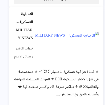
الاخبارية
العسكرية –
MILITAR
Y NEWS
قنوات الأخبار
ووسائل الإعلام
⚜️ قنــاة عراقـية عسكرية بـامـتياز 🇮🇶 ✅ ⚜️ متخصصة
في نقل الاخبار العسكرية 👨🏻‍✈️ ⚜️ للقوات المسلحة العراقية
والعالمية⚔️🪖 ⚜️ بــاكثر سرعة 💡، واكبـــر مــصداقية ❤️
وأتيناك بالحق وإنا لصادقون...