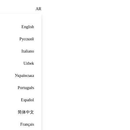
AR
English
Русский
Italiano
Uzbek
Українська
Português
Español
简体中文
Français