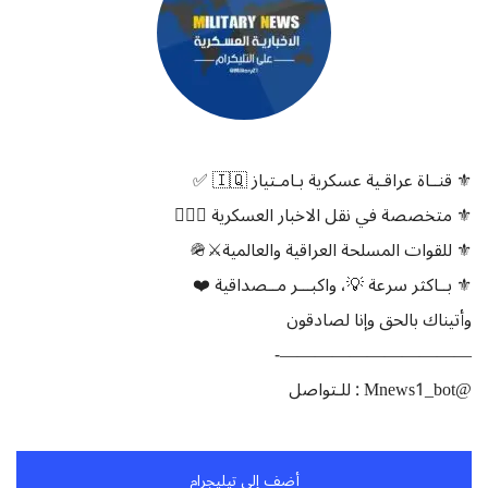
⚜️ قنــاة عراقـية عسكرية بـامـتياز 🇮🇶 ✅
⚜️ متخصصة في نقل الاخبار العسكرية 👨🏻‍✈️
⚜️ للقوات المسلحة العراقية والعالمية⚔️🪖
⚜️ بــاكثر سرعة 💡، واكبـــر مــصداقية ❤️
وأتيناك بالحق وإنا لصادقون
———————————-
@Mnews1_bot : للـتواصل
أضف إلى تيليجرام