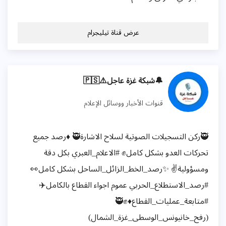
عرض قناة تيليجرام
🔔شبكة غزة عاجل⚠️🇵🇸
قنوات الأخبار ووسائل الإعلام
🥷ركن التسجيلات الصوتية لسلاح الاشارة🥷 ♦️رصد جميع
تحركات العدو بشكل كامل✊ #الاعلام_العبري بكل دقة
ومسؤولية✌ ✨رصد_الخط_الزائل_الساحل بشكل كامل👀
#رصد_الاستطلاع_الحربي عموم اجواء القطاع بالكامل✈️
#متابعة_عمليات_القطاع♦️✊🥷
(رفح_خانيونس_الوسطى_غزة_الشمال)