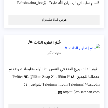
قاسم سليماني “رضوان الله عليه” . @Behshtzahra_bot
عرض قناة تيليجرام
خَتمْ | تطوير الذات 🌟.
قنوات آخر
تطوير الذات وزرع الثقه في النفس | ✨ اثراء معلوماتك وتقديم
خدماتنا للجميع | 🙌🏻 Twitter 🕊: @ii5tm Snap 🌌 : Ii5tm
Telegram : ii5tm Telegram: @zad5tm للتواصل📱:
http://ii5tm.sarahah.com 📩...