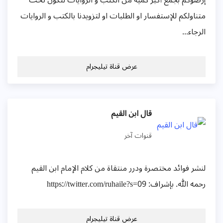
إرضؤكم بجمع أكبر كمية من الكتب و الروايات لتكون تحت
متناولكم للإستفسار او الطلبات او لتزويدنا بالكتب و الروايات
الرجاء...
عرض قناة تيليجرام
قال ابن القيم
قنوات آخر
لنشر فوائد مختصرة ودرر منتقاة من كلام الإمام ابن القيم
رحمه الله. بإشراف: https://twitter.com/ruhaile?s=09
عرض قناة تيليجرام