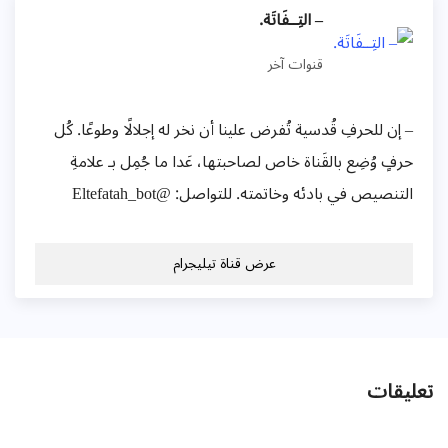
– التِــفَاتَة.
قنوات آخر
– إن للحرفِ قُدسية تُفرض علينا أن نخر له إجلالًا وطوعًا. كُل
حرفٍ وُضِع بالقَناة خاص لصاحبتها، عَدا ما جُمِل بـ علامةِ
التنصيص في بادئه وخاتمته. للتواصل: @Eltefatah_bot
عرض قناة تيليجرام
تعليقات