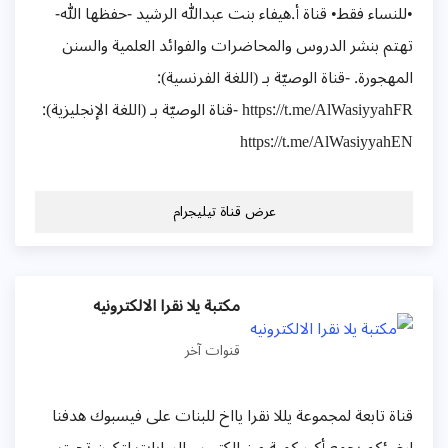
•للنساء فقط• قناة أ.هيفاء بنت عبدالله الرشيد -حفظها الله-
تهتم بنشر الدروس والمحاضرات والفوائد العلمية والسنن
المهجورة. -قناة الوصيّة بـ (اللغة الفرنسية):
https://t.me/AlWasiyyahFR -قناة الوصيّة بـ (اللغة الإنجليزية):
https://t.me/AlWasiyyahEN
عرض قناة تيليجرام
مكتبة يلا نقرا الالكترونيه
قنوات آخر
قناة تابعة لمجموعة يللا نقرا يااخ للبنات على فيسبوك هدفنا