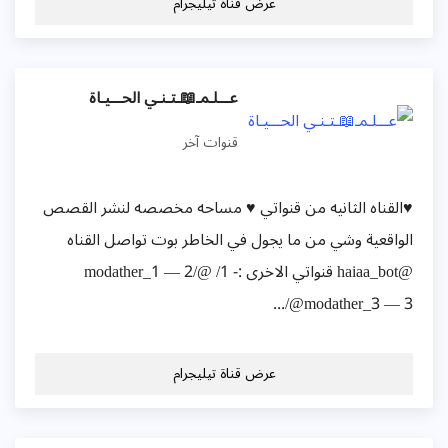
عرض قناة تيليجرام
عـــلـمـ📖ـتـنـي الحـــيـاة
قنوات آخر
♥القناه الثانيه من قنواتي ♥ مساحه مخصصه لنشر القصص
الواقعية وشي من ما يجول في الخاطر بوت تواصل القناه
@haiaa_bot قنواتي الاخرى :- 1/ @modather_1 — 2/
@modather_3 — 3/...
عرض قناة تيليجرام