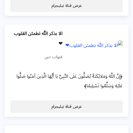
عرض قناة تيليجرام
الا بذكر الله تطمئن القلوب
❤
قنوات دين
﴿إِنَّ اللَّهَ وَمَلائِكَتَهُ يُصَلُّونَ عَلَى النَّبِيِّ يَا أَيُّهَا الَّذِينَ آمَنُوا صَلُّوا
عَلَيْهِ وَسَلِّمُوا تَسْلِيمًا﴾
عرض قناة تيليجرام