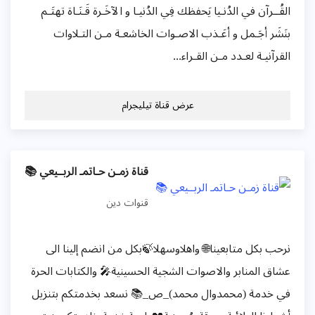
القُــرآن في الدُنـيا يَحفظك فِي الدُنيـا و الآخَـرة قَـنَـاة تهتَـم
بنَشَر أجَـمل و أعَـذب الاصـوات الخاشعـة مـن التـلاوات
القرآنيـة لعـدد مـن القـراء...
عرض قناة تيليجرام
قناة زمـن حـاتمـ الربــيعي 📚
قنوات دين
نرحب بكل متابعينا🌐 واهلاوسهلا🍃بكل من انضم إلينا الى
عشاق المنابر والاصوات الشجية الحسينية🎤 والكتابات الحرة
في خدمة (محمدوال محمد)_ص_📚 نسعد بخدمتكم بتنزيل