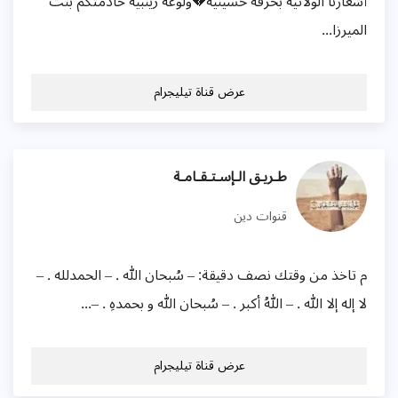
أشعارنا الولائية بحرقة حُسينية💔ولوعة زينبية خادمتكم بنت
الميرزا...
عرض قناة تيليجرام
طـريـق الـإسـتـقـامـة
قنوات دين
م تاخذ من وقتك نصف دقيقة: – سُبحان الله . – الحمدلله . –
لا إله إلا الله . – اللهُ أكبر . – سُبحان الله و بحمدهِ . –...
عرض قناة تيليجرام