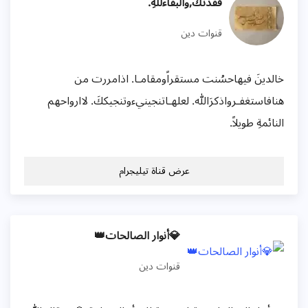
فقدتك,والبقاءللهِ.
قنوات دين
خالدينَ فيهاحسُنت مستقراًومقامـا. اذامررت من
هنافاستغفـرواذكرَالله. لعلهـاتنجينيءوتنجيككَ. لاارواحهم
النائمةِ طويلاً.
عرض قناة تيليجرام
💎أنوار الصالحات👑
قنوات دين