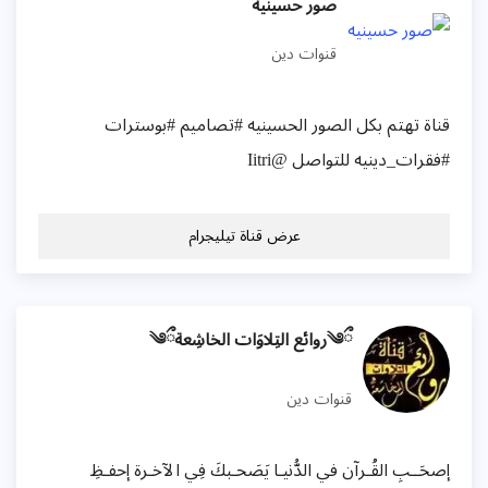
صور حسينيه
قنوات دين
قناة تهتم بكل الصور الحسينيه #تصاميم #بوسترات
#فقرات_دينيه للتواصل @Iitri
عرض قناة تيليجرام
ྀ༄روائع التِلاوَات الخاشِعةྀ༄
قنوات دين
إصحَــبِ القُـرآن في الدُّنيـا يَصَحـبكَ فِي الآخـرة إحفـظِ