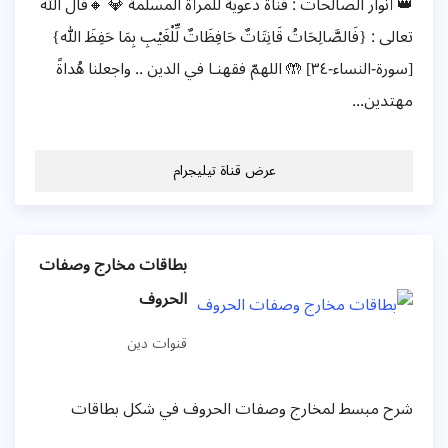
👑 أنوار الصالحات : قناة دعوية للمرأة المسلمة 💎 🔸قال الله
تعالى : {فَالصَّالِحَاتُ قَانِتَاتٌ حَافِظَاتٌ لِّلْغَيْبِ بِمَا حَفِظَ الله}
[سورة-النساء-٣٤] 🤲 اللهمّ فقهنـا في الدين .. واجعلنا هُداةً
مهتدين...
عرض قناة تيليجرام
بطاقات مخارج وصفات
الحروف
قنوات دين
شرح مبسط لمخارج وصفات الحروف في شكل بطاقات