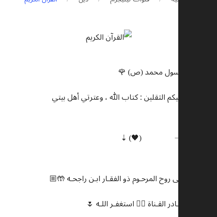
🌹 قال الرسول محمد (ص) 🌹
إني تارك فيكم الثقلين : كتاب الله ، وعترتي أهل بيتي
⠀
⠀⠀⠀ ⠀⠀➝ @Vl1lV (🖤) ⇣
⠀⠀
الفاتحـه الـى روح المرحـوم ذو الفقـار ابـن راجحـه 🤲🏼
قبـل ان تغـادر القـناة 👈🏻 استغفـر اللـه 🌷