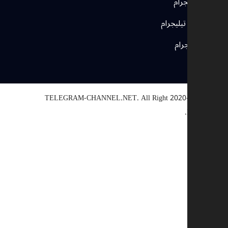
قنوات تيليجرام
مجموعات تيليجرام
بوتات تيليجرام
TELEGRAM-CHANNEL.NET.
All Right
© 2020-2025
Reserved.
اختيار سبب
أخرى
رابط معطل
حقوق النشر
تناقض
احتيال