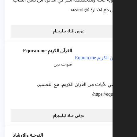
قناة دعوية عامة ومتخصصة اكثر في الدعوة الى لبس النقاب
للتواصل مع الادارة @nazaroh
عرض قناة تيليجرام
القرآن الكريم Equran.me
قنوات دين
نشر يومي لآيات من القرآن الكريم، مع التفسير.
https://equran.me/
عرض قناة تيليجرام
التوجيه والإرشاد