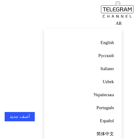
AR
English
Русский
Italiano
Uzbek
Українська
Português
أضف جديد
Español
简体中文