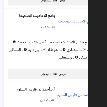
عرض قناة تيليجرام
جامع الاحاديث الصحيحة
قنوات دين
🔘 تهتــم بنشـر الاحاديث الصحيحــۃُ من ڪتب الحديث ❶ ـ
مسلـــم ② ـ البخــاري ❸ ـ الموطـاء ④ ـ ابـﮯ داود ❺ ـ النسائـﮯ
⑥ ـ الترمــزي ❼ ـ وغيـرها...
عرض قناة تيليجرام
أ.د.أحمد بن فارس السلوم
قنوات دين