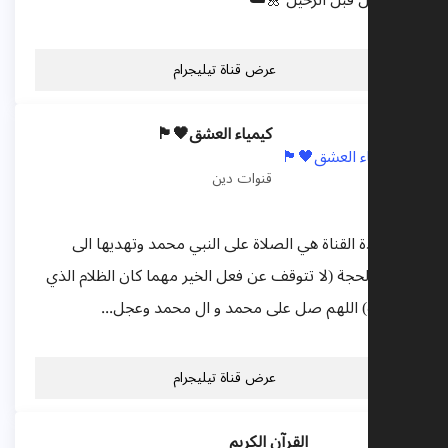
أثر جميل قبل الرحيل 🌼☁️
عرض قناة تيليجرام
كيمياء العشق🖤🏴
قنوات دين
ثمن هذة القناة هي الصلاة على النبي محمد وتهديها الى
الامام الحجة (لا تتوقف عن فعل الخير مهما كان الظلام الذي
بداخلك) اللهم صل على محمد و ال محمد وعجل...
عرض قناة تيليجرام
القرآن الكريم