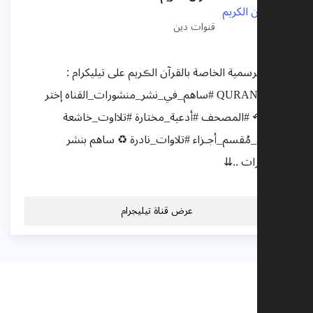
قنوات دين
القناة الرسمية الخاصة بالقرآن الڪريم على تيليكرام :
#QURAN MP3 #ساهم_في_نشر_منشورات_القناه إختر
قسم :↶ #المصحف #أدعية_مختارة #تلااوت_خاشعة
#القرآن_مُقسم_أجـزاء #تلاوات_نادرة ♻ ساهم بنشر
المنشورات ..⇊
عرض قناة تيليجرام
تعليقات