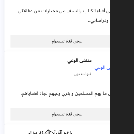
مقيلٌ في أفياء الكتاب والسنة.. بين مختارات من مقالاتي
وبحوثي ودراساتي..
عرض قناة تيليجرام
منتقى الوعي
قنوات دين
ننشر كل ما يهم المسلمين و يثري وعيهم تجاه قضاياهم.
عرض قناة تيليجرام
•!¦[•( اَلٓقِرِآنِ ّاَلًكٍرِيُم۠ )•]¦!•