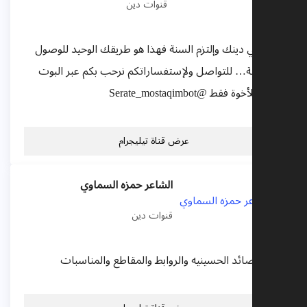
قنوات دين
تفقه في دينك وإلتزم السنة فهذا هو طريقك الوحيد للوصول
إلى الجنة… للتواصل ولإستفساراتكم نرحب بكم عبر البوت
خاص للأخوة فقط @Serate_mostaqimbot
عرض قناة تيليجرام
الشاعر حمزه السماوي
قنوات دين
اخر القصائد الحسينيه والروابط والمقاطع والمناسبات