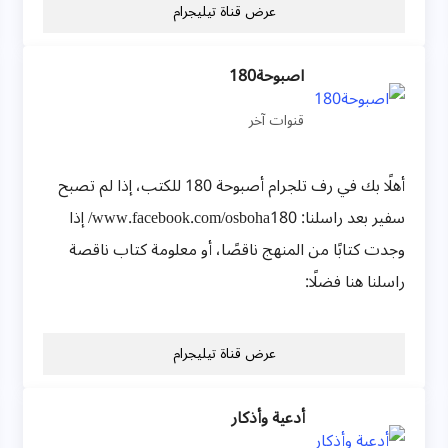
عرض قناة تيليجرام
اصبوحة180
قنوات آخر
أهلًا بك في رف تلجرام أصبوحة 180 للكتب، إذا لم تصبح
سفير بعد راسلنا: www.facebook.com/osboha180/ إذا
وجدت كتابًا من المنهج ناقصًا، أو معلومة كتاب ناقصة
راسلنا هنا فضلًا:
عرض قناة تيليجرام
أدعية وأذكار