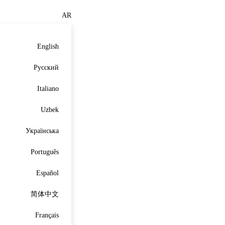
AR
English
Русский
Italiano
Uzbek
Українська
Português
Español
简体中文
Français