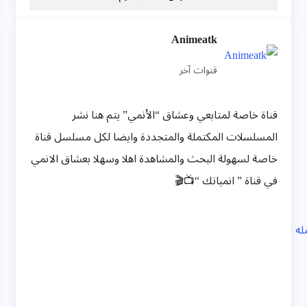
ريتاج
Animeatk
فاشو
قنوات آخر
ن
قناه
قناة خاصة لمتابعي وعشاق “الأنمي” يتم هنا نشر
الفور
المسلسلات المكتملة والمتجددة وايضا لكل مسلسل قناة
ي
خاصة لسهولة البحث والمشاهدة اهلا وسهلا بعشاق الانمي
ملاب
في قناة ” انمياتك “📺🎬
س و
اكس
سورا
ت
مست