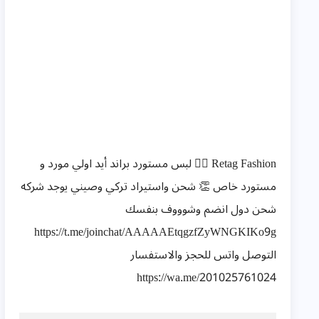
Retag Fashion ✌🏻 لبس مستورد براند أيد اولي مورد و
مستورد خاص 👏 شحن واستيراد تركي وصيني يوجد شركه
شحن دول انضم وشوووف بنفسك
https://t.me/joinchat/AAAAAEtqgzfZyWNGKIKo9g
التوصل واتس للحجز والاستفسار
https://wa.me/201025761024