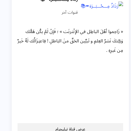
قنوات آخر
« زَاحِموا أهْلَ الباطِل في الإنْترنَت » ؛ فَإنْ لَمْ يكُن هَمُّك
وَنِيَّتكَ نَشرُ العِلمِ و تَبيِّين الحَقِّ منَ البَاطلِ ! فِاعتِزَالُك لَهُ خَيرٌ
مِن غَيرِهِ .
عرض قناة تيليجرام