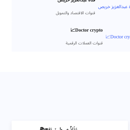
قناة عبدالعزيز خريص
قنوات الاقتصاد والتمويل
Doctor crypto📈
قنوات العملات الرقمية
رَذَاذُ مِـــحْـــبَــرَة✒📚