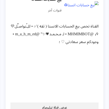
قنوات آخر
القناة تخص بيع الحسابات الانستا ( ثقه )✅ • للـِـًتواصـٌل💛
🎶 @MHMIMBOT • لـ مـحـمـد💗✨” @m_a_h_m_ed •
وجودكم سعر سعادتي ♡ ؛
عرض قناة تيليجرام