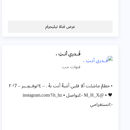
عرض قناة تيليجرام
قَــدري أنـتِ ،
قنوات حب
• حطمُ ماشئت ألا قلبي أنتبهُ أنت بهْ . – ¹٤نوفــمِــبر – ٢٠¹7
🖤 ▪️ @M_H_X -:لتواصل ▪️ instagram.com/1h_hz
-:انستغرامي