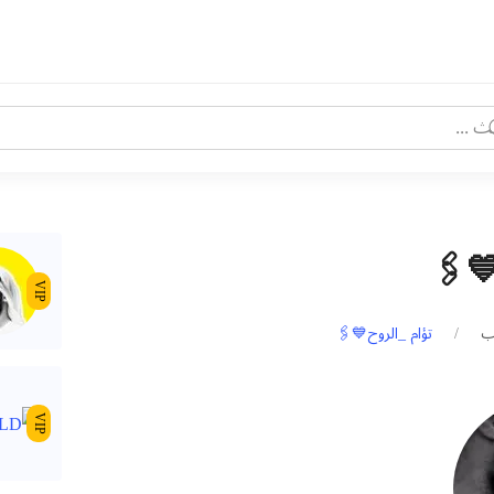
💙🖇
VIP
تؤام _الروح💙🖇
VIP