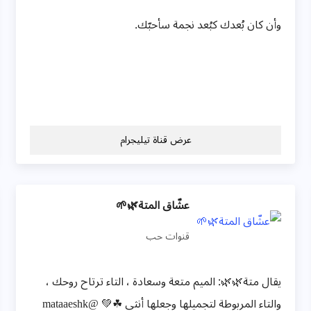
وأن كان بُعدك كبُعد نجمة سأحبّك.
عرض قناة تيليجرام
عشّاق المتة🌿🌱
قنوات حب
يقال متة🌿🌿: الميم متعة وسعادة ، التاء ترتاح روحك ،
والتاء المربوطة لتجميلها وجعلها أنثى ☘💚 @mataaeshk