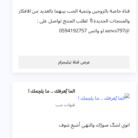
قناة خاصة بالزوجين وتنمية الحب بينهما بالعديد من الافكار
والمنتجات الجديدة🔖 لطلب المنتج تواصل على :
@aarwa797 او واتس 0594192757
عرض قناة تيليجرام
الما يُعرفك .. ما يلچمك !
قنوات حب
انوي لشگ صورّك والتهي أشبع شوف