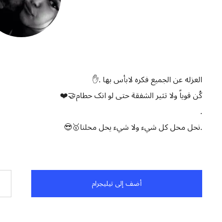
العزله عن الجميع فكره لابأس بها .✋️
کُن قوياً ولا تثير الشفقة حتى لو انک حطام🤝❤️
.
.نحل محل كل شيء ولا شيء يحل محلنا🥇😎
أضف إلى تيليجرام