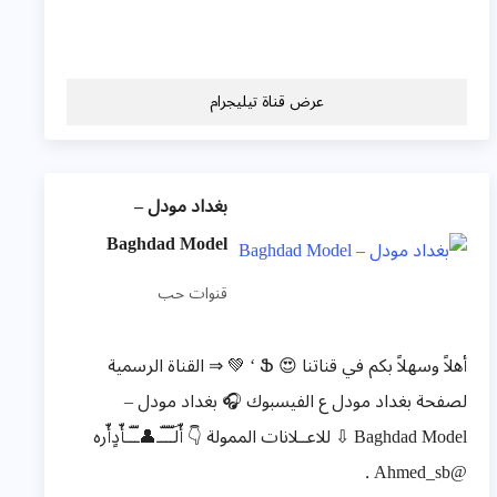
عرض قناة تيليجرام
بغداد مودل –
Baghdad Model
قنوات حب
أهلاً وسهلاً بكم في قناتنا 😍 Ֆ ‘ 💚 ⇒ القناة الرسمية
لصفحة بغداد مودل ع الفيسبوك 🎧 بغداد مودل –
Baghdad Model ⇩ للاعــلانات الممولة 👇 أّلَـّـّـّـ👤ـّـّـأّدٍأّره
@Ahmed_sb .