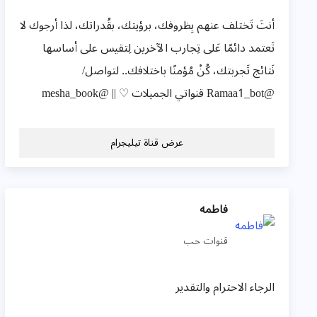
أنتَ تَختلف عنهم بِظروفك، برؤيتك، بقُدراتك، لذا أرجوك لا
تَعتمد دائمًا عَلى تِجارب الآخرين لِتقيس على أساسها
نَتائج تَجربتك، كُنْ مُؤمنًا باختلافك.. لتواصل/
@Ramaa1_bot قنواتي الجميلات ♡ || @mesha_book
عرض قناة تيليجرام
فاطمه
قنوات حب
الرجاء الاحترام والتقدير