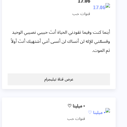
𝟙𝟟.𝟘𝟞
قنوات حب
أينما كنت وفيما تقودني الحياة أنتَ حبيبي نصيبي الوحيد
وقسمّتي للإله لن أنساك لن أنسى أنني أشتهيك أنتَ أولاً
ثم الموت.
عرض قناة تيليجرام
• ميلينا ♡
قنوات حب