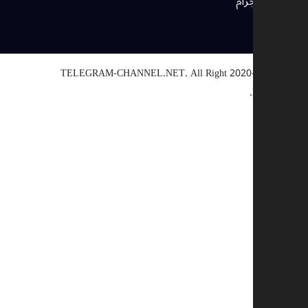
بوتات تيليجرام
TELEGRAM-CHANNEL.NET.
All Right
© 2020-2025
Reserved.
اختيار سبب
أخرى
رابط معطل
حقوق النشر
تناقض
احتيال
وصف إضافي (اختياري)