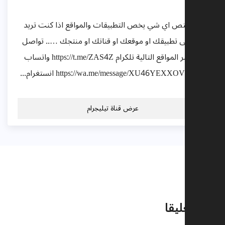
قناة تختص اي شي يخص التطبيقات والمواقع اذا كنت تريد
اعلان الى تطبيقك او موقعك او قناتك او منتجك ….. تواصل
معي عبر المواقع التالية تلكرام https://t.me/ZAS4Z واتساب
https://wa.me/message/XU46YEXXOVGAK1 انستغرام...
عرض قناة تيليجرام
تعليقات
اترك تعليقا