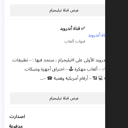
عرض قناة تيليجرام
✅ قناة أندرويد
قنوات ألعاب
قناة #أندرويد الأولى على #تيليجرام ، ستجد فيها : – تطبيقات
مكركة ✅ – ألعاب مهكرة 🕹️ – اختراق أجهزة وشبكات
لاسلكية 💻 📶 – أرقام أمريكية وهمية ☎ –...
عرض قناة تيليجرام
اصدارت
_مدفوعة