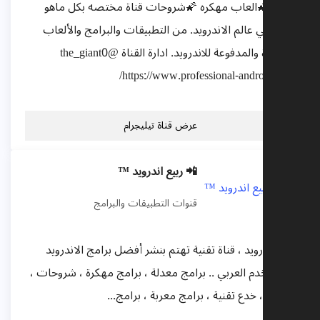
مجانا 🌠العاب مهكره 🌠شروحات قناة مختصه بكل ماهو
جديد في عالم الاندرويد. من التطبيقات والبرامج والألعاب
المهكرة والمدفوعة للاندرويد. ادارة القناة @the_giant0
https://www.professional-android.com/
عرض قناة تيليجرام
📲 ربيع اندرويد ™
قنوات التطبيقات والبرامج
ربيع اندرويد ، قناة تقنية تهتم بنشر أفضل برامج الاندرويد
للمستخدم العربي .. برامج معدلة ، برامج مهكرة ، شروحات ،
نصائح ، خدع تقنية ، برامج معربة ، برامج...