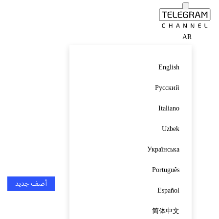
AR
English
Русский
Italiano
Uzbek
Українська
Português
أضف جديد
Español
简体中文