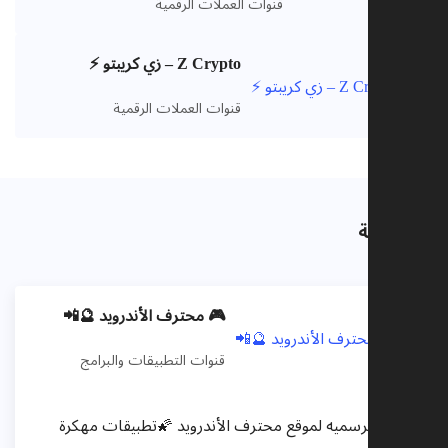
قنوات العملات الرقمية
Z Crypto – زي كريبتو ⚡️
VIP
قنوات العملات الرقمية
ذات صلة
🎮 محترف الأندرويد 🔮📲
قنوات التطبيقات والبرامج
القناه الرسميه لموقع محترف الأندرويد 🌠تطبيقات مهكرة