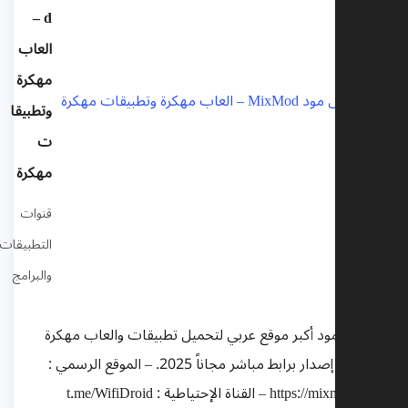
d –
العاب
مهكرة
وتطبيقا
ت
مهكرة
قنوات
التطبيقات
والبرامج
مكس مود أكبر موقع عربي لتحميل تطبيقات والعاب مهكرة
بأحدث إصدار برابط مباشر مجاناً 2025. – الموقع الرسمي :
https://mixmod.net – القناة الإحتياطية : t.me/WifiDroid