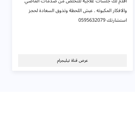
اقدم لك جلسات علاجية للتخلص من صدمات الماضي
والافكار المكبوته . عيش اللحظة وتذوق السعادة لحجز
استشارتك 0595632079
عرض قناة تيليجرام