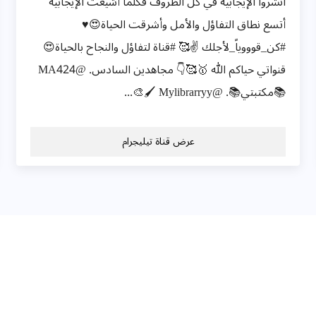
انشروا الإيجابية في كل الظروف فكلما أشيعت الإيجابية
أتسع نطاق التفاؤل والأمل وأشرقت الحياة😍♥️
#كن_قوووياً_لأجلك ✌️🥰 #قناة لتفاؤل والنجاح بالحياة😍
قنواتي حياكم الله 🥇🥰👇 مجاهدين السادس. @MA424
📚مكتبتي📚. @Mylibrarryy 🖌️🎨...
عرض قناة تيليجرام