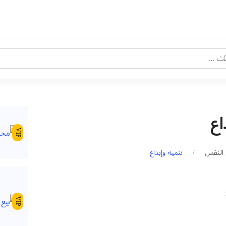
اع
VIP
 النفس
تنمية وإبداع
VIP