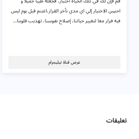
قم فإن لك في تلك الحياه اختبار، فجعله طيبا جميلا و
احسِن الاختيار إلي اي مدي نأخر القرار،اغتنم قبل يوم ليس
فيه فرار معا لتغيير حياتنا، إصلاح نفوسنا، تهذيب قلوبنا...
عرض قناة تيليجرام
تعليقات