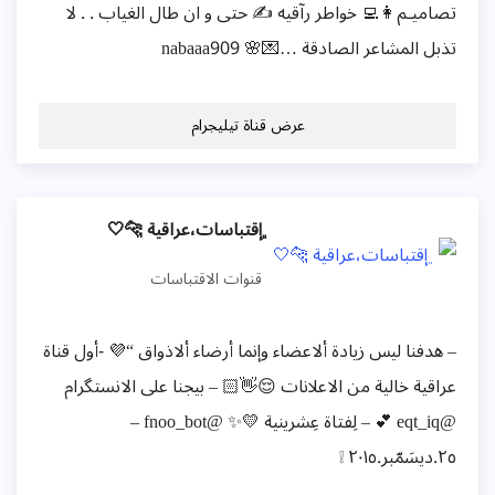
تصاميـم👩‍💻 خواطر رآقيه ✍️ حتى و ان طال الغياب . . لا
تذبل المشاعر الصادقة …💌🌸 nabaaa909
عرض قناة تيليجرام
﮼إقتباسات،عراقية 🐆🤍
قنوات الاقتباسات
– هدفنا ليس زيادة ألاعضاء وإنما أرضاء ألاذواق “💜 -أول قناة
عراقية خالية من الاعلانات 😌👋🏻 – بيجنا على الانستگرام
@eqt_iq 💕 – لِفتاة عِشرينية 💛✨ @fnoo_bot –
٢٥.ديسَمّبر.٢٠١٥ ❕