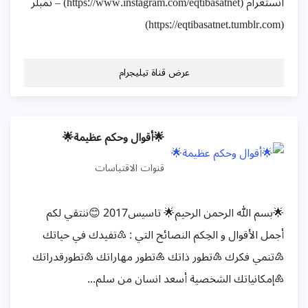
انستغرام (https://www.instagram.com/eqtibasatnet) – تمبلر
(https://eqtibasatnet.tumblr.com)
عرض قناة تيليجرام
🌟أقوال وحکم عظیمة🌟
قنوات الاقتباسات
🌟بسم الله الرحمن الرحيم🌟 تاسیس2017 😊ننتقي لكم
أجمل الأقوال و الحِكم النصائح التي : ♳تفيدك في حياتك
♴تنمي فكرك ♵تطور ذاتك ♶تطور مهاراتك ♷تطورقدراتك
♸إمكانياتك الشخصية أسعد انسان من سلم...