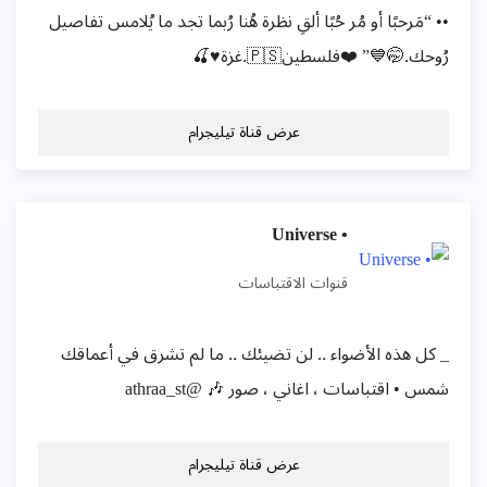
•• “مَرحبًا أو مُر حُبًا ألقِ نظرة هُنا رُبما تجد ما يُلامس تفاصيل
رُوحك.🤭💙” ❤️فلسطين🇵🇸.غزة♥️🍒
عرض قناة تيليجرام
• Universe
قنوات الاقتباسات
_ كل هذه الأضواء .. لن تضيئك .. ما لم تشرق في أعماقك
شمس • اقتباسات ، اغاني ، صور 🎶 @athraa_st
عرض قناة تيليجرام