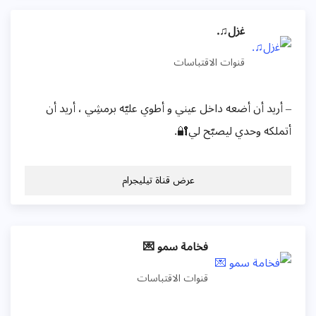
ﻏزل♫.
قنوات الاقتباسات
– أريد أن أضعه داخل عيني و أطوي عليّه برمشِي ، أريد أن
أتملكه وحدي ليصبّح لي🔐.
عرض قناة تيليجرام
فخامة سمو 💌
قنوات الاقتباسات