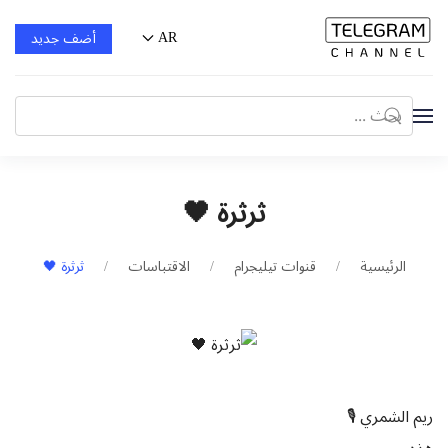
AR
أضف جديد
ثرثرة 🖤
الرئيسية
قنوات تيليجرام
الاقتباسات
ثرثرة 🖤
ريم الشمري 🎙