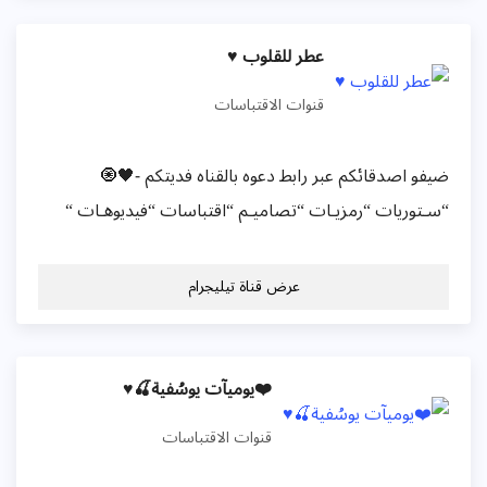
عطر للقلوب ♥️
قنوات الاقتباسات
ضيفو اصدقائكم عبر رابط دعوه بالقناه فديتكم -🖤🧿
“سـتوريات “رمزيـات “تصاميـم “اقتباسات “فيديوهـات “
عرض قناة تيليجرام
❤️يوميآت يوسُفية🍒♥️
قنوات الاقتباسات