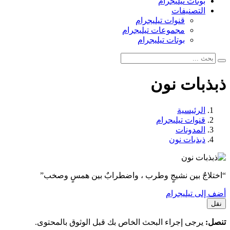
بوتات تيليجرام
التصنيفات
قنوات تيليجرام
مجموعات تيليجرام
بوتات تيليجرام
ذبذبات نون
الرئيسية
قنوات تيليجرام
المدونات
ذبذبات نون
“اختلاجٌ بين نشيجٍ وطرب ، واضطرابٌ بين همسٍ وصخب”
أضف إلى تيليجرام
نقل
تنصل:
يرجى إجراء البحث الخاص بك قبل الوثوق بالمحتوى.