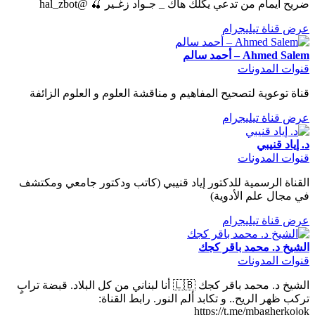
ضريح أيمام من تدعي يگلك هاك _ جـواد زغـير 🍒 @hal_zbot
عرض قناة تيليجرام
Ahmed Salem – أحمد سالم
قنوات المدونات
قناة توعوية لتصحيح المفاهيم و مناقشة العلوم و العلوم الزائفة
عرض قناة تيليجرام
د. إياد قنيبي
قنوات المدونات
القناة الرسمية للدكتور إياد قنيبي (كاتب ودكتور جامعي ومكتشف
في مجال علم الأدوية)
عرض قناة تيليجرام
الشيخ د. محمد باقر كجك
قنوات المدونات
الشيخ د. محمد باقر كجك 🇱🇧 أنا لبناني من كل البلاد. قبضة ترابٍ
تركب ظهر الريح.. و تكابد ألم النور. رابط القناة:
https://t.me/mbagherkojok