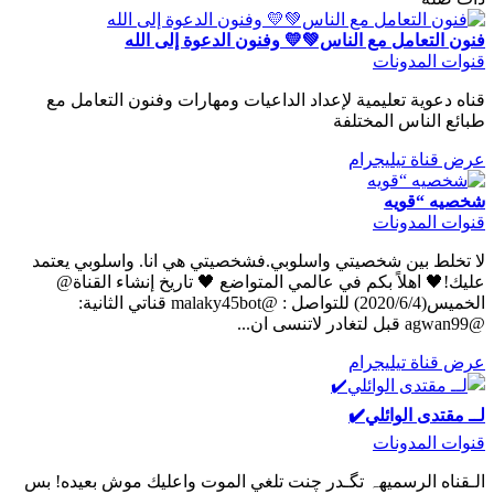
فنون التعامل مع الناس💚💛 وفنون الدعوة إلى الله
قنوات المدونات
قناه دعوية تعليمية لإعداد الداعيات ومهارات وفنون التعامل مع
طبائع الناس المختلفة
عرض قناة تيليجرام
شخصيه “قويه
قنوات المدونات
لا تخلط بين شخصيتي واسلوبي.فشخصيتي هي انا. واسلوبي يعتمد
عليك!🖤 اهلاً بكم في عالمي المتواضع 🖤 تاريخ إنشاء القناة@
الخميس(2020/6/4) للتواصل : @malaky45bot قناتي الثانية:
@agwan99 قبل لتغادر لاتنسى ان...
عرض قناة تيليجرام
لــ مقتدى الوائلي✔️
قنوات المدونات
الـقناه الرسميهہ تگـدر چنت تلغي الموت واعليك موش بعيده! بس