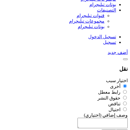
بوتات تيليجرام
التصنيفات
قنوات تيليجرام
مجموعات تيليجرام
بوتات تيليجرام
تسجيل الدخول
تسجيل
أضف جديد
نقل
اختيار سبب
أخرى
رابط معطل
حقوق النشر
تناقض
احتيال
وصف إضافي (اختياري)