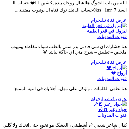
الله من باب الشوگ هالشال روحك بيده يحُسَين👌🏻❤️ حساب الـ
انستا 0krs_ 1mr_7حساب الـ تيك توك قناه الـ يوتيوب مقتدى...
عرض قناة تيليجرام
لبزول في قعر الطبية
قنوات المدونات
هنا حشارك اي شي فادني بدراستي بالطب سواء مقاطع يوتيوب –
ملخص – تطبيق – شرح مني اي حاگة يباشا 🥲
عرض قناة تيليجرام
أرواح 💔
قنوات المدونات
هنا تطهى الكلمات ، وتؤكل على مهل.. أهلا بك في التيه الممتع!
عرض قناة تيليجرام
جواد زغير 📒🎶
قنوات المدونات
يُقال شاعر شعبي 🎶 أشطبني ، العشگ مو نخوه حتى انخاك ولا گلبي