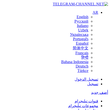
AR
English
Русский
Italiano
Uzbek
Українська
Português
Español
简体中文
Français
हिन्दी
Bahasa Indonesia
Deutsch
Türkçe
تسجيل الدخول
تسجيل
أضف جديد
قنوات تيليجرام
مجموعات تيليجرام