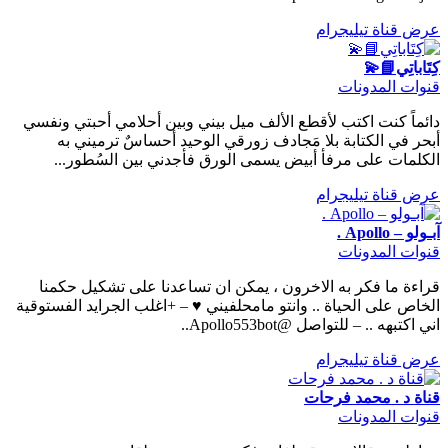
عرض قناة تيليجرام
كِتَاباتِي📘💫
قنوات المدونات
دائماً كنت اكتب لأقطع الألف ميل بيني وبين أحلامي أحبتي ونفسي
أبحر في الكتابة بلا مَجادف زورقي الوحيد أحساسٌ ترميني به
الكلمات على مرفأ أبيض يسمى الورق فأجدني بين السُطور...
عرض قناة تيليجرام
آبـولو – Apollo .
قنوات المدونات
قراءة ما فكر به الاخرون ، يمكن ان تساعدنا على تشكيل حكمنا
الخاص على الحياة .. وانتو مامحلفيني ♥️ – +اغلب الجرايد الفستوقية
اني اكتبهه .. – للتواصل @Apollo553bot..
عرض قناة تيليجرام
قناة د . محمد فرحات
قنوات المدونات