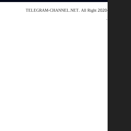
TELEGRAM-CHANNEL.NET.
All Right
© 2020
Reserve
يار سبب
أخرى
رابط معطل
حقوق النشر
تناقض
احتيال
 إضافي (اختياري)