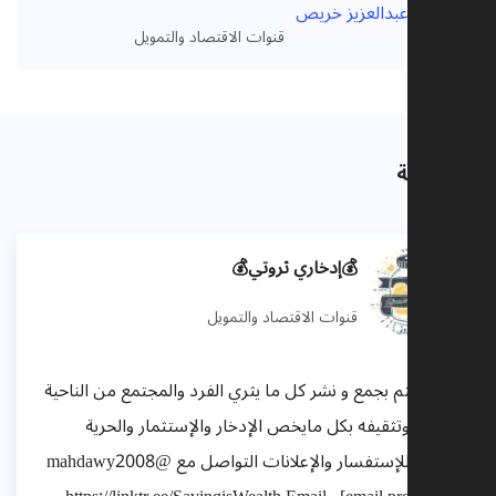
V
قنوات الاقتصاد والتمويل
ت صلة
💰إدخاري ثروتي💰
قنوات الاقتصاد والتمويل
ناة تهتم بجمع و نشر كل ما يثري الفرد والمجتمع من الناحية
لمالية وتثقيفه بكل مايخص الإدخار والإستثمار والحرية
المالية للإستفسار والإعلانات التواصل مع @mahdawy2008