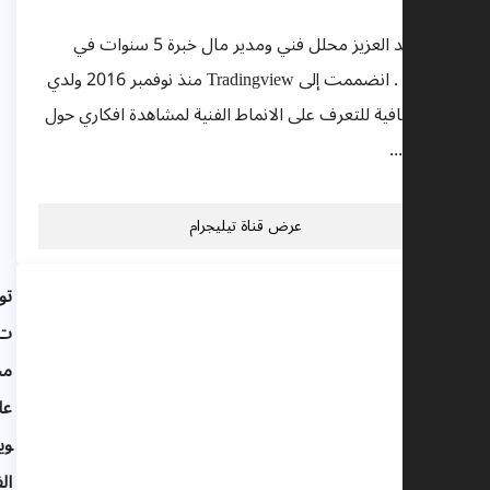
خالد عبد العزيز محلل فني ومدير مال خبرة 5 سنوات في
التداول . انضممت إلى Tradingview منذ نوفمبر 2016 ولدي
هارة كافية للتعرف على الانماط الفنية لمشاهدة افكاري حول
لتداول...
عرض قناة تيليجرام
توصيا
ت
مجانية
عالبيتك
وين و
الفورك