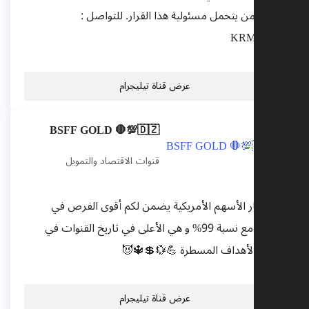
وحدك من يتحمل مسئولية هذا القرار. للتواصل 
@KRM11
عرض قناة تيليجرام
BSFF GOLD 🛑💯🇩🇿
قنوات الاقتصاد والتمويل
مستشار الأسهم الأمريكية يضمن لكم أقوى الفرص ف
السوق مع نسبة 99% و هي الأعلى في تاريخ القنوات في
ضرب الأهداف المسطرة 💪💱💲🔱
عرض قناة تيليجرام