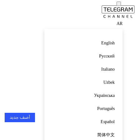
AR
English
Русский
Italiano
Uzbek
Українська
Português
أضف جديد
Español
简体中文