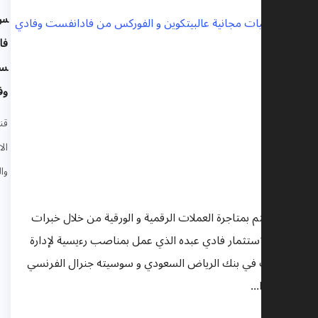
س من
فادانف
ست
وفادي
قنوات
الاقتصاد
والتمويل
ناة تهتم بمتاجرة العملات الرقمية و الورقية من خلال خبرات
دير الاستثمار فادي عبده الذي عمل بمناصب رءيسية لإدارة
لثروات في بنك الرياض السعودي و سوسيته جنرال الفرنسي
 نومورا...