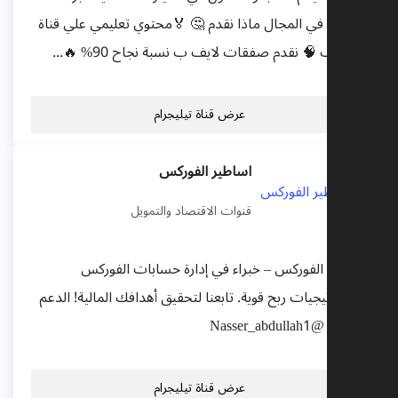
نوات في المجال ماذا نقدم 🤔 🏅محتوي تعليمي علي قناة
ليوتيوب 🧠 نقدم صفقات لايف ب نسبة نجاح 90% 🔥...
عرض قناة تيليجرام
اساطير الفوركس
قنوات الاقتصاد والتمويل
ساطير الفوركس – خبراء في إدارة حسابات الفوركس
استراتيجيات ربح قوية. تابعنا لتحقيق أهدافك المالية! الدعم
لخاص @Nasser_abdullah1
عرض قناة تيليجرام