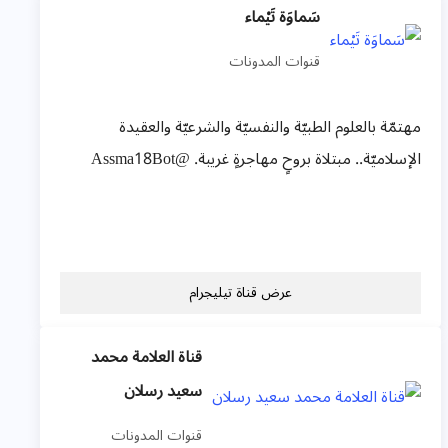
سَماوَة تَيْماء
قنوات المدونات
مهتمّة بالعلوم الطبيّة والنفسيّة والشرعيّة والعقيدة
الإسلاميّة.. مبتلاة بروحٍ مهاجرةٍ غريبة. @Assma18Bot
عرض قناة تيليجرام
قناة العلامة محمد
سعيد رسلان
قنوات المدونات