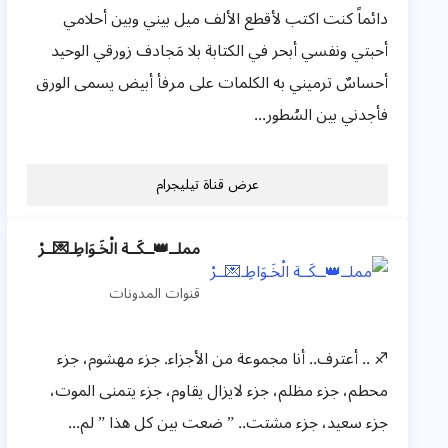
دائماً كنت اكتب لأقطع الألف ميل بيني وبين أحلامي
أحبتي ونفسي أبحر في الكتابة بلا مَجادف زورقي الوحيد
أحساسٌ ترميني به الكلمات على مرفأ أبيض يسمى الورق
فأجدني بين السُطور...
عرض قناة تيليجرام
مملــ👑ــكَــة الْخَـوَاطِـ💌ــرْ
قنوات المدونات
♐ .. أعترف.. أنا مجموعة من الأجزاء. جزء مهشوم، جزء
محطم، جزء مظلم، جزء لايزال يقاوم، جزء يتمنى الموت،
جزء سعيد، جزء مشتت.. ” ضعت بين كل هذا ” لم...