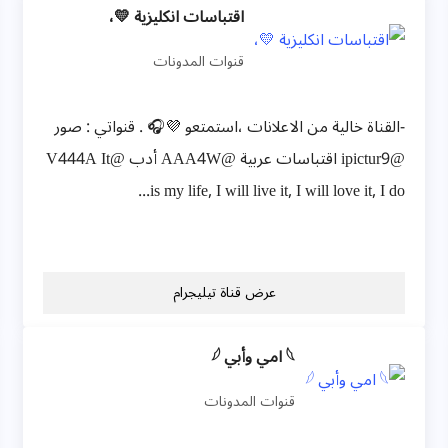
اقتباسات انكليزية 💛،
قنوات المدونات
-القناة خالية من الاعلانات ،استمتعو 💜🎧 . قنواتي : صور
@ipictur9 اقتباسات عربية @AAA4W أدب @V444A It
is my life, I will live it, I will love it, I do...
عرض قناة تيليجرام
𓆩 امي وأبي 𓆪
قنوات المدونات