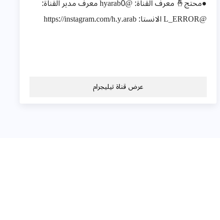
●محتج🤞 معرف القناة: @hyarab0 معرف مدير القناة:
@L_ERROR الانستا: https://instagram.com/h.y.arab
عرض قناة تيليجرام