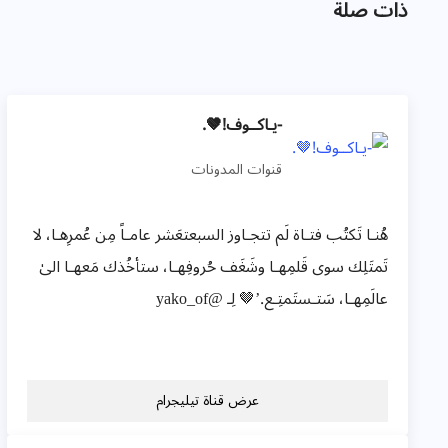
ذات صلة
-يـاكــوف!🤎.
قنوات المدونات
هُنـا تَكتُب فتـاة لَم تتجـاوز السبعتعَشر عامـاً مِن عُمرِهـا، لا
تَمتَلِك سوی قَلمِهـا وشَغَف حُروفِهـا، ستأخُذك مَعهـا الیٰ
عالَمِهـا، سَتـستَمتِـع.’🤎 لِـ @yako_of
عرض قناة تيليجرام