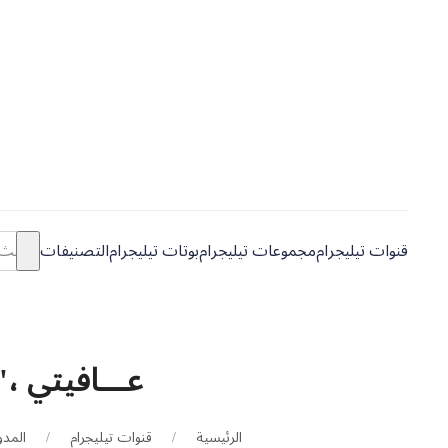
قنوات تيليجرام
مجموعات تيليجرام
بوتات تيليجرام
التصنيفات
عـــافيتي ،'
الرئيسية
قنوات تيليجرام
المد