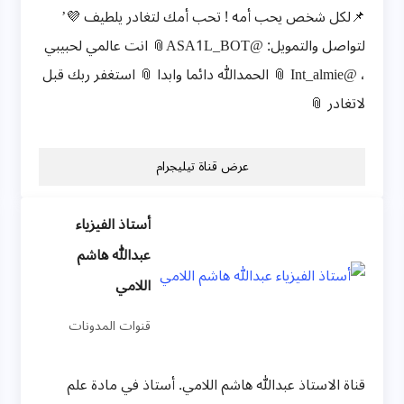
📌لكل شخص يحب أمه ! تحب أمك لتغادر يلطيف 💜’
لتواصل والتمويل: @ASA1L_BOT📎 انت عالمي لحبيبي
، @Int_almie 📎 الحمدالله دائما وابدا 📎 استغفر ربك قبل
لاتغادر 📎
عرض قناة تيليجرام
أستاذ الفيزياء
عبدالله هاشم
اللامي
قنوات المدونات
قناة الاستاذ عبدالله هاشم اللامي. أستاذ في مادة علم