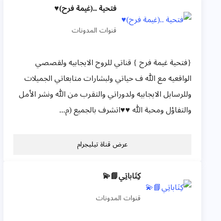
فتحية ..(غيمة فرح)♥️
قنوات المدونات
{فتحية غيمة فرح } قناتي للروح الايجابيه ولقصصي
الواقعيه مع الله ف حياتي ولبشارات متابعاتي الجميلات
وللرسايل الايجابيه ولدوراتي والتقرب من الله ونشر الأمل
والتفاؤل ومحبة الله ♥️♥️اتشرف بالجميع (م...
عرض قناة تيليجرام
كِتَاباتِي📘💫
قنوات المدونات