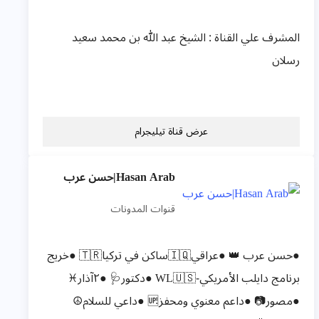
المشرف علي القناة : الشيخ عبد الله بن محمد سعيد
رسلان
عرض قناة تيليجرام
Hasan Arab|حسن عرب
قنوات المدونات
●حسن عرب 👑 ●عراقي🇮🇶ساكن في تركيا🇹🇷 ●خريج
برنامج دايلب الأمريكي-WL🇺🇸 ●دكتور🩺 ●٢آذار♓️
●مصور📷 ●داعم معنوي ومحفز🆙 ●داعي للسلام☮