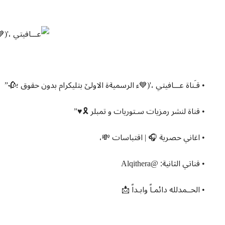
• قـَناة عـــافيتي ،'(💙ء الرسميةة الاولێ بتليكرام بدون حقوق ؛🥀”
• قناة لنشر رمزيات سـتوريات و تمبلر 🎗♥️”
• اغاني حصرية 🎧 | اقتباسات 💸،
• قناتي الثانية: @Alqithera
• الحــمدلله دائمـاً وابـداً 📩