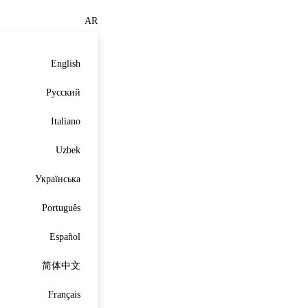
AR
English
Русский
Italiano
Uzbek
Українська
Português
Español
简体中文
Français