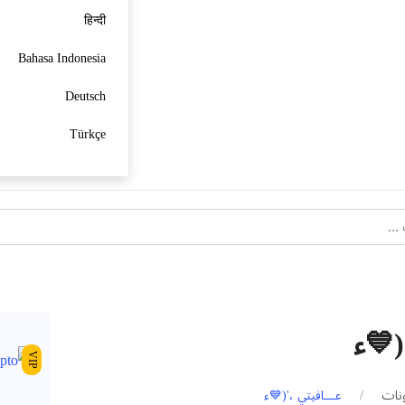
हिन्दी
Bahasa Indonesia
Deutsch
Türkçe
(💙ء
VIP
ونات
عـــافيتي ،'(💙ء