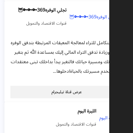
تجلي الوفره369🔑🔑🔑🦉
قنوات الاقتصاد والتمويل
نهج متكامل للثراء لمعالجة المعيقات المرتبطة بتدفق الوفره
لمالية وزيادة تدفق الثراء المالي إليك بمساعدة الله ثم بتغير
عتقداتك ومسيرة حياتك فالتغير يبدأ بداخلك تبنى معتقدات
ديده تخدم مسيرتك بالحياةادخلوها...
عرض قناة تيليجرام
الليرة اليوم
قنوات الاقتصاد والتمويل