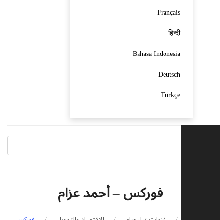
Français
हिन्दी
Bahasa Indonesia
Deutsch
Türkçe
فوركس – أحمد عزام
يسية
قنوات تيليجرام
الاقتصاد والتمويل
فوركس –