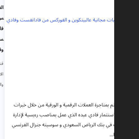
الفورك
س من
فادانف
ست
وفادي
قنوات
الاقتصاد
والتمويل
ناة تهتم بمتاجرة العملات الرقمية و الورقية من خلال خبرات
دير الاستثمار فادي عبده الذي عمل بمناصب رءيسية لإدارة
لثروات في بنك الرياض السعودي و سوسيته جنرال الفرنسي
نومورا...