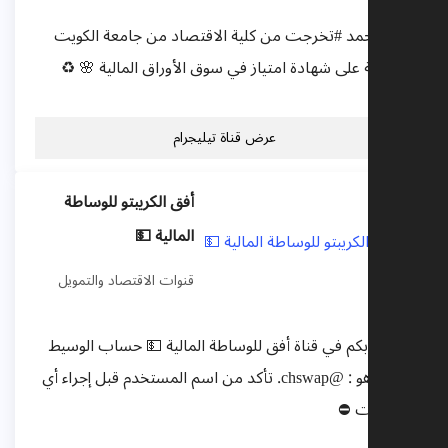
يان محمد #تخرجت من كلية الاقتصاد من جامعة الكويت
حاصلة على شهادة امتياز في سوق الأوراق المالية 🌸 ♻️
عرض قناة تيليجرام
أفق الكريبتو للوساطة
المالية 💵
قنوات الاقتصاد والتمويل
 أهلا بكم في قناة أفق للوساطة المالية 💵 حساب الوسيط
الوحيد هو : @chswap. تأكد من اسم المستخدم قبل إجراء أي
حادثات ⛔️