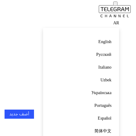
AR
English
Русский
Italiano
Uzbek
Українська
Português
أضف جديد
Español
简体中文