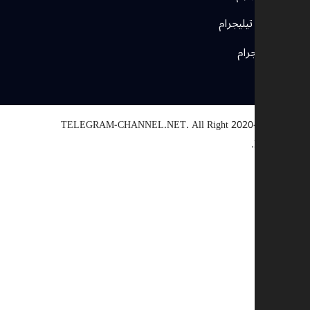
مجموعات تيليجرام
بوتات تيليجرام
TELEGRAM-CHANNEL.NET.
All Right
© 2020-2025
Reserved.
اختيار سبب
أخرى
رابط معطل
حقوق النشر
تناقض
احتيال
وصف إضافي (اختياري)