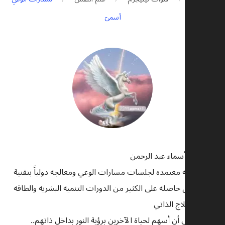
أسمىٓ
💎 كوتش أسماء عبد الرحمن
💎 ممارسه معتمده لجلسات مسارات الوعي ومعالجه دولياََ بتقنية
الثيتا هيلنق حاصله على الكثير من الدورات التنميه البشريه والطاقه
الحيوه والعلاج الذاتي
💎 يسعدني أن أسهم لحياة الآخرين برؤية النور بداخل ذاتهم..