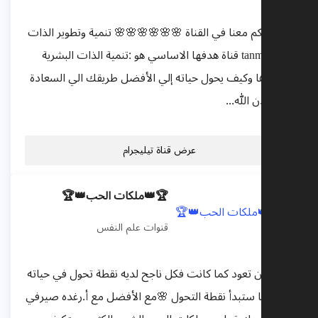
مرحبا بكم معنا في القناة 🌸🌸🌸🌸🌸🌸 تنمية وتطوير الذات
، @tanmiea قناة هدفها الاساسي هو :تنمية الذات البشرية
وتطويرها وكيف يحول حياته إلي الأفضل طريقك الي السعادة
معنا بإذن الله...
عرض قناة تيليجرام
🏆👑ملكات الحب👑🏆
قنوات علم النفس
الحياة لن تعود كما كانت فكل ناجح لديه نقطة تحول في حياته
ومن هنا ستبدأ نقطة التحول 🌸مع الأفضل مع أ.رغده صيرفي