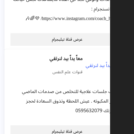
أفضل انستجرام :
https://www.instagram.com/coach_hadeel1/ 💜🌈🎶
عرض قناة تيليجرام
معاً يداً بيد لنرتقي
قنوات علم النفس
اقدم لك جلسات علاجية للتخلص من صدمات الماضي
والافكار المكبوته . عيش اللحظة وتذوق السعادة لحجز
استشارتك 0595632079
عرض قناة تيليجرام