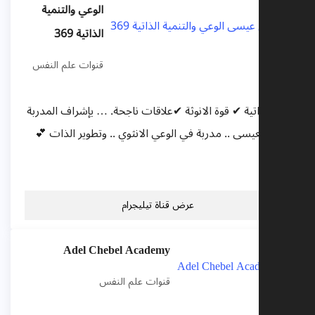
الوعي والتنمية
الذاتية 369
قنوات علم النفس
تنمية ذاتية ✔ قوة الانوثة ✔علاقات ناجحة. … يإشراف المدربة
مريم العيسى .. مدربة في الوعي الانثوي .. وتطوير الذات 💕
💕
عرض قناة تيليجرام
Adel Chebel Academy
قنوات علم النفس