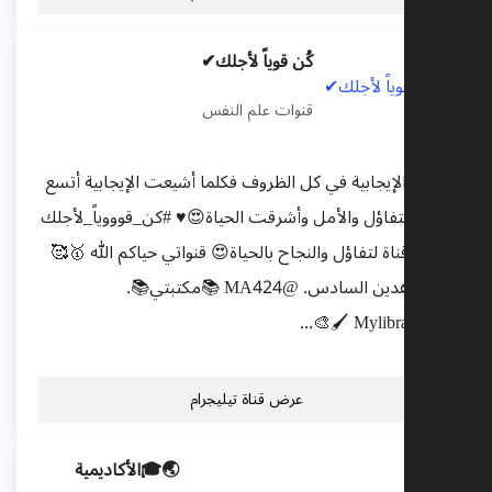
كُن قوياً لأجلك✔
قنوات علم النفس
انشروا الإيجابية في كل الظروف فكلما أشيعت الإيجابية أتسع
نطاق التفاؤل والأمل وأشرقت الحياة😍♥️ #كن_قوووياً_لأجلك
✌️🥰 #قناة لتفاؤل والنجاح بالحياة😍 قنواتي حياكم الله 🥇🥰
👇 مجاهدين السادس. @MA424 📚مكتبتي📚.
@Mylibrarryy 🖌️🎨...
عرض قناة تيليجرام
🌏🎓الأكاديمية