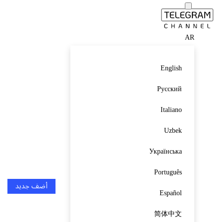
AR
English
Русский
Italiano
Uzbek
Українська
Português
أضف جديد
Español
简体中文