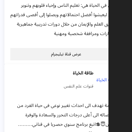
رسالتي في الحياة هي: تعليم الناس وإحياء قلوبهم وتنوير
عقولهم ليعيشوا أفضل احتمالاتهم ويصلوا إلى أقصى قدراتهم
عن طريق العلم والإيمان من خلال دورات تدريبية جماهيرية
واستشارات ومرافقة شخصية ومهنية
عرض قناة تيليجرام
طاقة الحَياة
قنوات علم النفس
قناة عامة تهدف الى احداث تغيير نوعي في حياة الفرد من
خلال ايصاله الى أعلى درجات التحرر والسعادة والوفرة
والتمكين😇💲اتبع برنامج سنوي حصريا في قناتي………