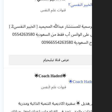
قنوات علم النفس
القناة الرسمية للمستشار عبدالله المحيميد [ الخبير النفسي2 ]
التواصل على الواتس أب فقط من السعودية 0554263580
من خارج السعودية 00966554263580
عرض قناة تيليجرام
🌟Coach Hadeel🌟
قنوات علم النفس
#كوتش_هديل 🌟 سفيرة اكاديمية التنمية الذاتية ومدربة
بتطوير الذات والوعي تجد في القناه مايساعدك لجعل حياتك