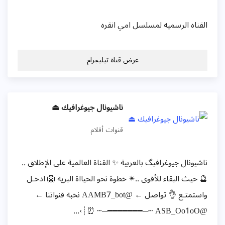
القناه الرسميه لمسلسل امي انقره
عرض قناة تيليجرام
ناشيونال جيوغرافيك ⏏
قنوات أفلام
ناشيونال جيوغرافيگ بالعربية ✨ القناة العالمية على الإطلاق ..
🔮 حيث البقاء للأقوى ..✴ خطوة نحو الحيااة البرية 🦁 ادخـل
واستمتـع 👌 تواصل ← @AAMB7_bot نخبة قنواتنا ←
@ASB_Oo1oO ┄─━━━━━━━─┄ ⏰┊›...