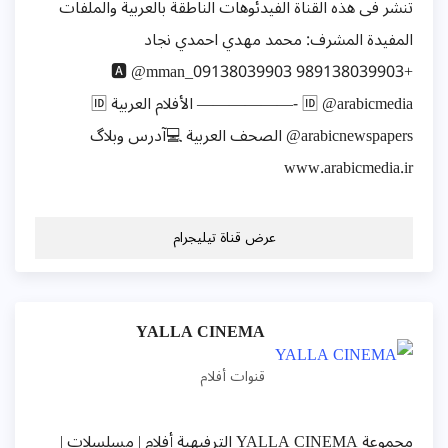
تنشر فی هذه القناة الفيدئوهات الناطقة بالعربية والملفات
المفيدة المشرف: محمد مهدي احمدي نجاد
+989138039903 🅰️ @mman_09138039903
——————- 🆔 @arabicmedia الأفلام العربية 🆔
@arabicnewspapers الصحف العربية 💻آدرس وبلاگ
www.arabicmedia.ir
عرض قناة تيليجرام
YALLA CINEMA
قنوات أفلام
مجموعة YALLA CINEMA الترفيهية أفلام | مسلسلات |