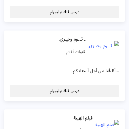
عرض قناة تيليجرام
ـ تـ ـوم وجيـري.
قنوات أفلام
– أنا هُنا من أجل أسعادكم .
عرض قناة تيليجرام
فيلم الهيبة