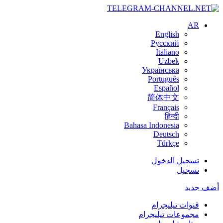
AR
English
Русский
Italiano
Uzbek
Українська
Português
Español
简体中文
Français
हिन्दी
Bahasa Indonesia
Deutsch
Türkçe
تسجيل الدخول
تسجيل
أضف جديد
قنوات تيليجرام
مجموعات تيليجرام