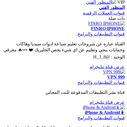
VIP
المنظور الفني
قنوات العملات الرقمية
ذات صلة
FINRO IPHONE
قنوات التطبيقات والبرامج
القناة عبارة عن شروحات تعليم صناعة ادوات سيديا وهاكات
وحمايات ببجي وتعليم عن اي شيء يخص الجلبريك ❤️ •••🔥 معرفي
الوحيد : @H_3_8
عرض قناة تيليجرام
VPN 999
قنوات التطبيقات والبرامج
قناة نشر التطبيقات المدفوعة للنت المجاني
عرض قناة تيليجرام
📱iPhone & Android
قنوات التطبيقات والبرامج