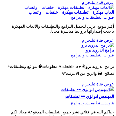
عرض قناة تيليجرام
العاب مهكرة – تطبيقات مهكرة – خلفيات – واتساب
قنوات التطبيقات والبرامج
أكبر موقع عربي لتحميل البرامج والتطبيقات والألعاب المهكرة
بأحدث إصداراتها بروابط مباشرة مجاناً.
عرض قناة تيليجرام
برامج اندرويد برو
قنوات التطبيقات والبرامج
برامج اندرويد برو⛹►AndroidPro معلومات🧠 مواقع وتطبيقات⚡ –
نصائح -🗃 والربح من الانترنت💸
عرض قناة تيليجرام
المهندس ابو لؤي 🕶 تطبيقات
قنوات التطبيقات والبرامج
حياكم الله في قناتي نشر جميع التطبيقات المدفوعة مجانا لكم