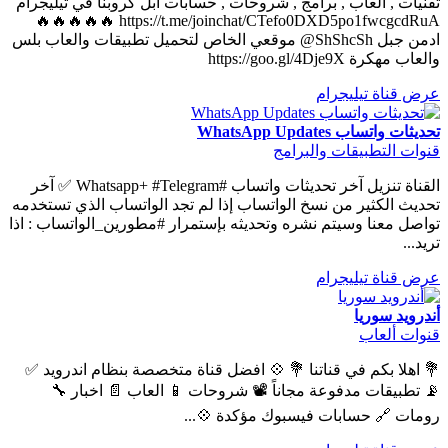
تقنيات , العاب , برامج , شروحات , حسابات ابل كروبنا في تيليجرام
https://t.me/joinchat/CTefo0DXD5po1fwcgcdRuA 🔥🔥🔥🔥🔥
ادمن جبل ShShcSh@ موقعي الخاص لتحميل تطبيقات والعاب بلس
والعاب مهكرة https://goo.gl/4Dje9X
عرض قناة تيليجرام
تحديثات واتساب WhatsApp Updates
قنوات التطبيقات والبرامج
القناة تنزيل آخر تحديثات واتساب #Whatsapp+ #Telegram ✅ آخر
تحديث الكثير من نسخ الواتساب إذا لم تجد الواتساب الذي تستخدمه
تواصل معنا وسيتم نشره وتحديثه بإستمرار #مطورين_الواتساب : اذا
تريد...
عرض قناة تيليجرام
أندرويد سوريا
قنوات ألعاب
💐 اهلا بكم في قناتنا 💐 💠 افضل قناة متخصصة بنظام اندرويد ✅
📡 تطبيقات مدفوعة مجاناً 📽 شروحات 📱 العاب 📄 اخبار 🔧
رومات 🔗 حسابات فيسبوك مؤكدة 💠...