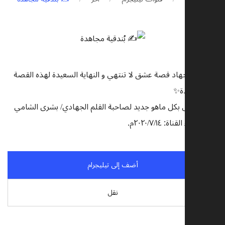
و لنا مع الجهاد قصة عشق لا تنتهي و النهاية السعيدة لهذه القصة
هي الشهادة✨
قناة تختص بكل ماهو جديد لصاحبة القلم الجهادي/ بشرى الشامي
تاريخ إنشاء القناة: ٢٠٢٠/٧/١٤م.
أضف إلى تيليجرام
نقل