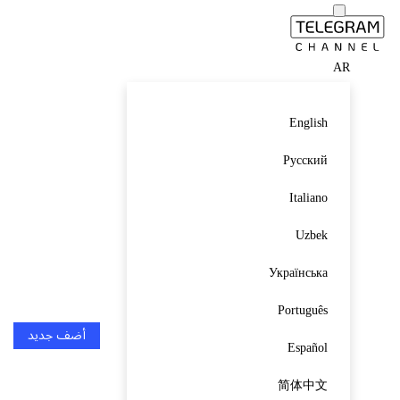
AR
English
Русский
Italiano
Uzbek
Українська
Português
أضف جديد
Español
简体中文