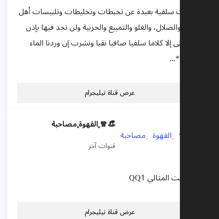
صوتيات سلفية بعيدة عن تخبطات وتخليطات وتلبيسات أهل
الجهل والضلال، والغلو والتمييع والحزبية ولن تجد فيها بإذن
الله تعالى إلا كلاما سلفيا صافيا نقيا ونشرب إن وردنا الماء
صفوا **...
عرض قناة تيليجرام
👒🧣 ﮼القهوة ﮼مصاحبة
قنوات آخر
كود الزيت المثالي QQ1
عرض قناة تيليجرام