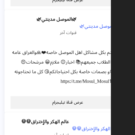
🌿الموصل مدينتي🌿
قنوات آخر
قناة تهتم بكل مشاكل اهل الموصل خاصه❤️🙏والعراق عامه
💛😻 و الطلاب جميعهم📚 اخبار😊 ملازم😀 مرشحات😍
ترفيه😉و بصمات خاصة بكل احتياجاتكم😘 كل ما تحتاجونه
تجدوه https://t.me/Mosul_Mosul1
عرض قناة تيليجرام
عالم الهكر والٳختراق💀💀