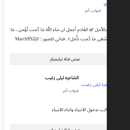
قنوات آخر
مُصابة بالأمل 🌿 القَادم أجمل ان شاء الله مَا دُمت تُؤمن ، مَا
دُمت تَسْعَى مَا دُمت تأْمَل⚡️. قناتي للصور : @March952
عرض قناة تيليجرام
الشاعره ليلى زغيب
قنوات آخر
اين الطالب بذحول الانبياء وابناء الانبياء
عرض قناة تيليجرام