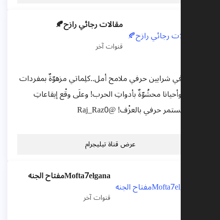
مقالات رجائي رازح🍂
قنوات آخر
تسري في شرايين حرفي ملامح أمل..كلِماتي مزهوّةٌ بمفردات
الحب..وأحيانا محشُوّةٌ بأدواتِ الحرب! وعلَى وقْع إيقاعاتِ
الحرية يستمر حرفي بالعزْف! @Raj_Raz0
عرض قناة تيليجرام
Mofta7elganaمفتاح الجنه
قنوات آخر