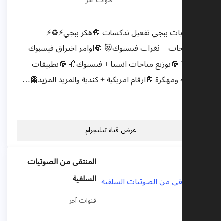
قنوات آخر
🔘حسابات ببجي تفعيل ندكسات 🔘هكر ببجي⚡♻️⚡
🔘شروحات + ثغرات فيسبوك😻 🔘اوامر اختراق فيسبوك +
ببجي☠️ 🔘توزيع متاحات انستا + فيسبوك🥀 🔘تطبيقات
مدفوعه ومهكرة 🔘ارقام امريكية + كندية والمزيد المزيد👻…
🖥️...
عرض قناة تيليجرام
المنتقى من الصوتيات
السلفية
قنوات آخر