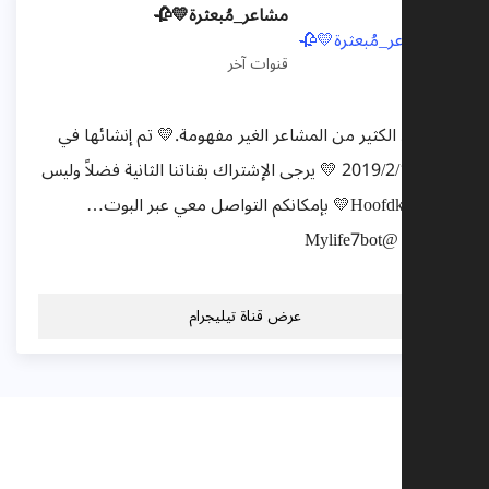
مشاعر_مُبعثرة💛🥀
قنوات آخر
هنا تجد الكثير من المشاعر الغير مفهومة.💛 تم إنشائها في
فبراير 2019/2/1 💛 يرجى الإشتراك بقناتنا الثانية فضلاً وليس
أمراً @Hoofdk💛 بإمكانكم التواصل معي عبر البوت…
“سعد” @Mylife7bot
عرض قناة تيليجرام
تعليقات