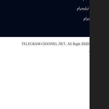
مجموعات تيليجرام
بوتات تيليجرام
TELEGRAM-CHANNEL.NET.
All Right
© 2020-2025
Reserved.
اختيار سبب
أخرى
رابط معطل
حقوق النشر
تناقض
احتيال
وصف إضافي (اختياري)