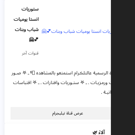
ستوريات
انستا يوميات
شباب وبنات
💕🤗
قنوات آخر
✹ القناة الرسمية عالتلڪرام استمتعو بالمشاهده 📮 ـ 𖤐 صـور
خلفيـات ورمزيـات . ـ 𖤐 ستـوريات وافتارات . ـ 𖤐 اقتباسات
وسير ذاتيـة .
عرض قناة تيليجرام
آلاءَ 🌿