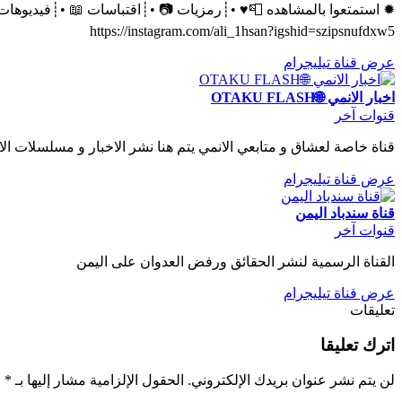
https://instagram.com/ali_1hsan?igshid=szipsnufdxw5
عرض قناة تيليجرام
اخبار الانمي 🌐OTAKU FLASH
قنوات آخر
قناة خاصة لعشاق و متابعي الانمي يتم هنا نشر الاخبار و مسلسلات الان
عرض قناة تيليجرام
قناة سندباد اليمن
قنوات آخر
القناة الرسمية لنشر الحقائق ورفض العدوان على اليمن
عرض قناة تيليجرام
تعليقات
اترك تعليقا
لن يتم نشر عنوان بريدك الإلكتروني.
الحقول الإلزامية مشار إليها بـ
*