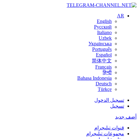
AR
English
Русский
Italiano
Uzbek
Українська
Português
Español
简体中文
Français
हिन्दी
Bahasa Indonesia
Deutsch
Türkçe
تسجيل الدخول
تسجيل
أضف جديد
قنوات تيليجرام
مجموعات تيليجرام