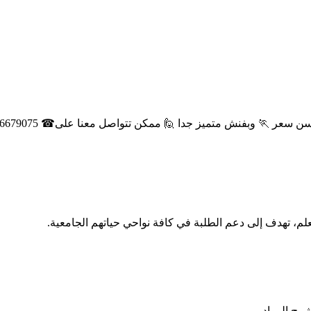
ا 🙋 ممكن تتواصل معنا على☎ 01146679075 ☎ 🏃او تشرفنا في ٣ ميدان باب الشعريه
م، تهدف إلى دعم الطلبة في كافة نواحي حياتهم الجامعية.
شرح المواد