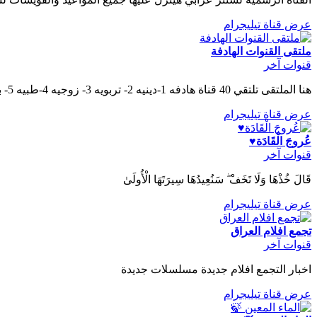
عرض قناة تيليجرام
ملتقى القنوات الهادفة
قنوات آخر
هنا الملتقى تلتقي 40 قناة هادفه 1-دينيه 2- تربويه 3- زوجيه 4-طبيه 5- بطاقات دعوية 6- وصفات الطبخ العربية 7-مقاطع فيديو إسلامية و غير ذلك الكثير تجدون كل ما هو...
عرض قناة تيليجرام
عُروجَ الْقَادَة♥️
قنوات آخر
قَالَ خُذْهَا وَلَا تَخَفْ ۖ سَنُعِيدُهَا سِيرَتَهَا الْأُولَىٰ
عرض قناة تيليجرام
تجمع افلام العراق
قنوات آخر
اخبار التجمع افلام جديدة مسلسلات جديدة
عرض قناة تيليجرام