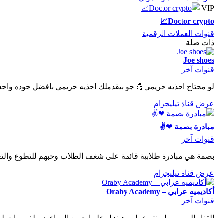
VIP
Doctor crypto📈
قنوات العملات الرقمية
ذات صلة
Joe shoes
قنوات آخر
لو محتاج احذيه حريمي💪 جو بيقدملك احذيه حريمى بافضل جوده واحسن سعر 🏃 وبفنش متميز جد
عرض قناة تيليجرام
مبادرة بصمة ❤✌
قنوات آخر
بصمة هي مبادرة طلابية قائمة على شغف الطلاب وحبهم للتطوع والتعل
عرض قناة تيليجرام
أكاديميه عرابي – Oraby Academy
قنوات آخر
القناه الرسميه لسنتر عرابي هينزل عليها جميع المواعيد والفويسات ل