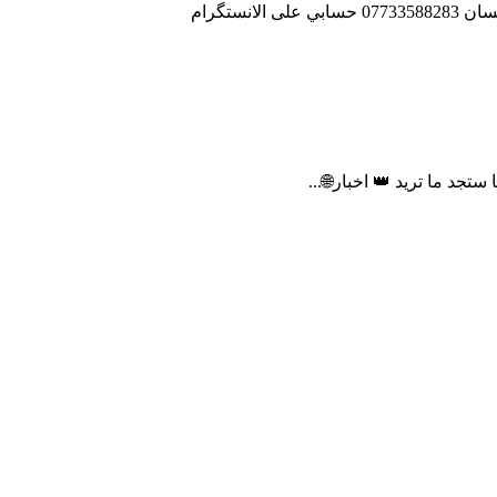
✹ استمتعوا بالمشاهده 📮♥️ •┊رمزيات 📷 •┊اقتباسات 📖 •┊فيديوهات 📽 القناة الثانية • https://t.me/ali_qp_qp- – للاعلانات :@qpqp5 علي احسان 07733588283 حسابي على الانستگرام
تجد ما تريد 👑 اخبار🌐...