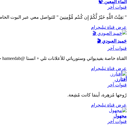
الماء المعين 🍃
قنوات آخر
” بَقِيَّتُ اللَّهِ خَيْرٌ لَّكُمْ إِن كُنتُم مُّؤْمِنِينَ ” للتواصل معي عبر البوت الخاص بي هو @NargisMazin08_bot وعبر التيلانوم argis872
عرض قناة تيليجرام
حَميد العبودي 🎬
قنوات آخر
القناة خاصة بفيديواتي وستورياتي للأعلانات تلي + انستا @hameedab حساب الانستا @_hame9
عرض قناة تيليجرام
أفتارز.
قنوات آخر
رُوحها مُزهِرة، أينمَا كانت مُشِعة.
عرض قناة تيليجرام
مجهول
قنوات آخر