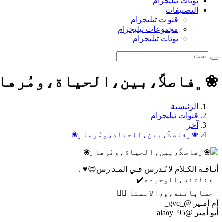
بوتات تيليجرام
التصنيفات
قنوات تيليجرام
مجموعات تيليجرام
بوتات تيليجرام
❀﮼فاصلاً،بين،الحياة،ومُرها
الرئيسية
قنوات تيليجرام
آخر
❀﮼فاصلاً،بين،الحياة،ومُرها﮼❀
أنـاقـة الكـلام لا تُـدرس فـي المـدارس😌♥️ .
﮼قناتنه،الوحيده✔️
﮼حساباتنه،؏،الانستا 👇🏼
أم أمـير @_gvc_
أبو أمير @alaoy_95