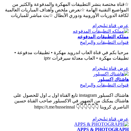
☆قناة مختصة بنشر التطبيقات المهكرة والمدفوعة والكثير من
المواضيع التقنية الهامة ☆نعرض ملخص وأهداف المباريات العالمية
لكافة الدوريات الأوروبية ودوري الأبطال ☆بث مباشر للمباريات
عرض قناة تيليجرام
مملكه التطبيقات المدفوعه
قنوات التطبيقات والبرامج
مرحبا بكم في قناة العاب اندرويد مهكرة • تطبيقات مدفوعة •
تطبيقات مهكرة • العاب معدلة سيرفرات iptv
عرض قناة تيليجرام
هاشتاك اكسبلور
قنوات التطبيقات والبرامج
هاشتاك اكسبلور instagram تابع القناة اول بـ اول للحصول على
هاشتاك يمكنك من الضهور في الاكسبلور صاحب القناة حسين
الناصري كروبنا 👇👇👇👇👇👇 https://t.me/husseinnal
عرض قناة تيليجرام
APPS & PHOTOGRAPH