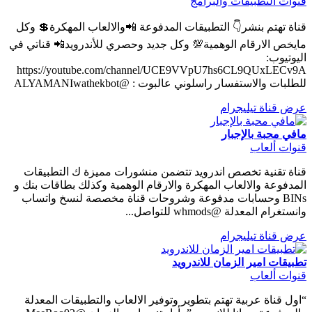
قنوات التطبيقات والبرامج
قناة تهتم بنشر👇 التطبيقات المدفوعة 📲والالعاب المهكرة💲 وكل
مايخص الارقام الوهمية💯 وكل جديد وحصري للأندرويد📲 قناتي في
اليوتيوب:
https://youtube.com/channel/UCE9VVpU7hs6CL9QUxLECv9A
للطلبات والاستفسار راسلوني عالبوت : @ALYAMANIwathekbot
عرض قناة تيليجرام
مافي محبة بالإجبار
قنوات ألعاب
قناة تقنية تخصص اندرويد تتضمن منشورات مميزة ك التطبيقات
المدفوعة والالعاب المهكرة والارقام الوهمية وكذلك بطاقات بنك و
BINs وحسابات مدفوعة وشروحات قناة مخصصة لنسخ واتساب
وانستغرام المعدلة @whmods للتواصل...
عرض قناة تيليجرام
تطبيقات امير الزمان للاندرويد
قنوات ألعاب
“اول قناة عربية تهتم بتطوير وتوفير الالعاب والتطبيقات المعدلة