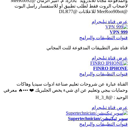
والمدفوعة مجانا للاندرويد” بأدارة: م. امير الزمان @MeeRoo92
لاصحاب الروت فقط لطلب تطبيق او للاستفسار راسل البوت
@MeeRoo90bot للاعلانات @DLR77
عرض قناة تيليجرام
VPN 999
قنوات التطبيقات والبرامج
قناة نشر التطبيقات المدفوعة للنت المجاني
عرض قناة تيليجرام
FINRO IPHONE
قنوات التطبيقات والبرامج
القناة عبارة عن شروحات تعليم صناعة ادوات سيديا وهاكات
وحمايات ببجي وتعليم عن اي شيء يخص الجلبريك ❤️ •••🔥 معرفي
الوحيد : @H_3_8
عرض قناة تيليجرام
سوبر تيكنيشن/Supertechnician
قنوات التطبيقات والبرامج