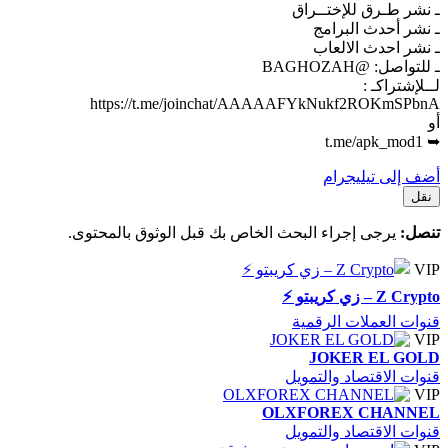
ـ نشر طـرق للإختــراق
ـ نشر أحدث البرامج
ـ نشر احدث الالعاب
ـ للتواصل: @BAGHOZAH
لــلإشتراكـ :
https://t.me/joinchat/AAAAAFYkNukf2ROKmSPbnA
أو
➥ t.me/apk_mod1
أضف إلى تيليجرام
نقل
تنصل:
يرجى إجراء البحث الخاص بك قبل الوثوق بالمحتوى.
VIP
Z Crypto – زي كريبتو ⚡️
قنوات العملات الرقمية
VIP
JOKER EL GOLD
قنوات الاقتصاد والتمويل
VIP
OLXFOREX CHANNEL
قنوات الاقتصاد والتمويل