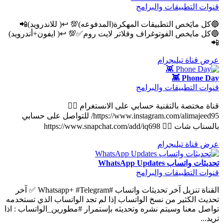
قنوات التطبيقات والبرامج
🔵كل مايَخص التطبيقات المهكرة(المدفوعه)💯 ↩️( للاندرويد)📲
🔵كل مايخص الفوتوغراف وفلاتر لايت روم✅💯 ↩️( ايفون+أندرويد)
📲
عرض قناة تيليجرام
Phone Day 👾
قنوات التطبيقات والبرامج
قناة مختصة بالتقنية حسابي على الانستغرام 👇🏻
https://www.instagram.com/alimajeed95/ للتواصل على حسابي
بالسناب شات 👇🏻 https://www.snapchat.com/add/iq698
عرض قناة تيليجرام
تحديثات واتساب WhatsApp Updates
قنوات التطبيقات والبرامج
القناة تنزيل آخر تحديثات واتساب #Whatsapp+ #Telegram ✅ آخر
تحديث الكثير من نسخ الواتساب إذا لم تجد الواتساب الذي تستخدمه
تواصل معنا وسيتم نشره وتحديثه بإستمرار #مطورين_الواتساب : اذا
تريد...