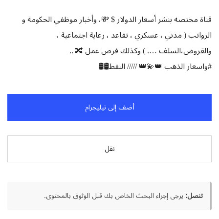
 مختصه بنشر أسعار الدولار $ 💸، وأخبار موظفي الحكومة و
اتب ( مدني ، عسكري ، تقاعد ، رعاية اجتماعية ،
قروض،السلف …. ) وكذلك فرص عمل 🔀 ..
عار الذهب 👑💫👑 ///// النفط🛢🛢
أضف إلى تيليجرام
نقل
نصل:
يرجى إجراء البحث الخاص بك قبل الوثوق بالمحتوى.