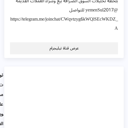
لحظه تحليلات السوق الصرافة بيع وشراء العملات القديمة
@yemenSul2017 للتواصل
https://telegram.me/joinchat/CWqvtzyg6kWQlSEcWKDZ
عرض قناة تيليجرام
توصيا
ت
مجانية
عالبيتك
وين و
الفورك