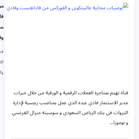
س من
فادانف
ست
وفادي
قنوات
الاقتصاد
والتمويل
ناة تهتم بمتاجرة العملات الرقمية و الورقية من خلال خبرات
دير الاستثمار فادي عبده الذي عمل بمناصب رءيسية لإدارة
لثروات في بنك الرياض السعودي و سوسيته جنرال الفرنسي
 نومورا...