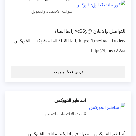
قنوات الاقتصاد والتمويل
للتواصل والاعلان @vc66y رابط القناة
https://t.me/Iraq_Traders رابط القناة الخاصة بكتب الفوركس
https://t.me/k22a
عرض قناة تيليجرام
اساطير الفوركس
قنوات الاقتصاد والتمويل
ساطير الفوركس – خبراء في إدارة حسابات الفوركس