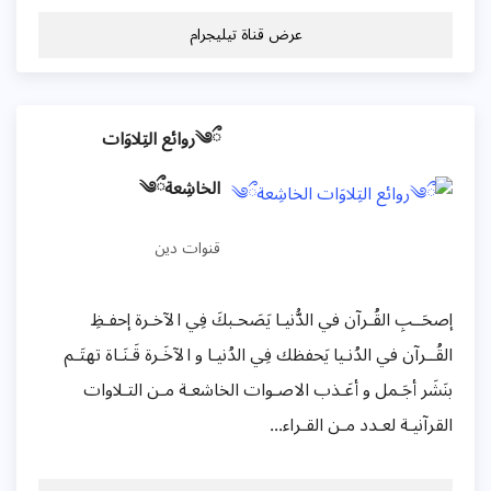
عرض قناة تيليجرام
ྀ༄روائع التِلاوَات
الخاشِعةྀ༄
قنوات دين
إصحَــبِ القُـرآن في الدُّنيـا يَصَحـبكَ فِي الآخـرة إحفـظِ
القُــرآن في الدُنـيا يَحفظك فِي الدُنيـا و الآخَـرة قَـنَـاة تهتَـم
بنَشَر أجَـمل و أعَـذب الاصـوات الخاشعـة مـن التـلاوات
القرآنيـة لعـدد مـن القـراء...