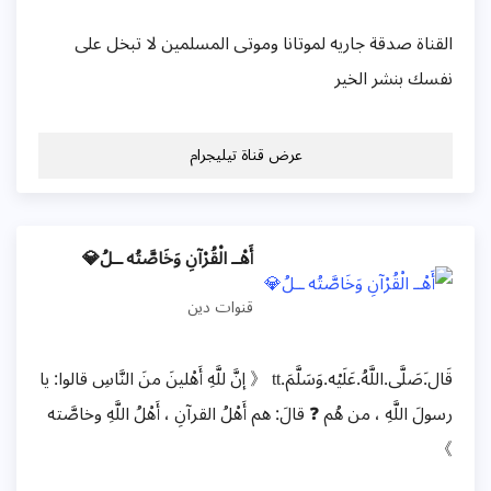
القناة صدقة جاريه لموتانا وموتى المسلمين لا تبخل على
نفسك بنشر الخير
عرض قناة تيليجرام
أَهْــ الْقُرْآنِ وَخَاصَّتُه ــلُ💎
قنوات دين
قَال.َصَلَّى.اللَّهُ.عَلَيْه.وَسَلَّمَ.tt 《 إنَّ للَّهِ أَهْلينَ منَ النَّاسِ قالوا: يا
رسولَ اللَّهِ ، من هُم ❓ قالَ: هم أَهْلُ القرآنِ ، أَهْلُ اللَّهِ وخاصَّته
》