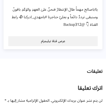
يااباصالح مهماْ طالَ الإنتظارْ فنحنُ علىَ العهدِ والوَعّدِ باقونْ
وسنبقى نرددُ دائماً و بملئِ حناجرنا #يامهدي_ادركنا 🥀 رابط
القناة 👇 @Backup312
عرض قناة تيليجرام
تعليقات
اترك تعليقا
لن يتم نشر عنوان بريدك الإلكتروني.
الحقول الإلزامية مشار إليها بـ
*