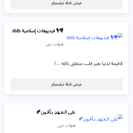
عرض قناة تيليجرام
🎥🎙 فيديوهات إسلامية ıllıllı
قنوات دين
لاقيمة لدنيا بغير قلب متعلق بالله …!
عرض قناة تيليجرام
على الـعـهدِ بـآقـون🍂
قنوات دين