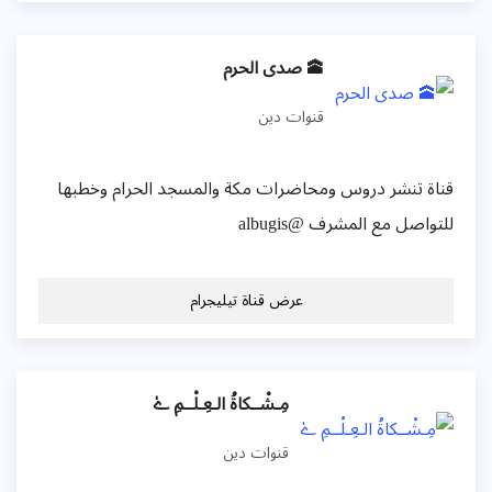
🕋 صدى الحرم
قنوات دين
قناة تنشر دروس ومحاضرات مكة والمسجد الحرام وخطبها
للتواصل مع المشرف @albugis
عرض قناة تيليجرام
مِـشْــكاةُ الـعِـلْــمِ ےٰ
قنوات دين