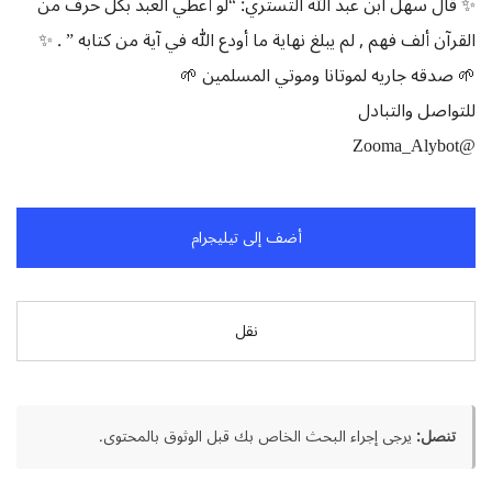
✨ قال سهل ابن عبد الله التستري: “لو أعطي العبد بكل حرف من
القرآن ألف فهم , لم يبلغ نهاية ما أودع الله في آية من كتابه ” . ✨
🌱 صدقه جاريه لموتانا وموتي المسلمين 🌱
للتواصل والتبادل
@Zooma_Alybot
أضف إلى تيليجرام
نقل
تنصل:
يرجى إجراء البحث الخاص بك قبل الوثوق بالمحتوى.