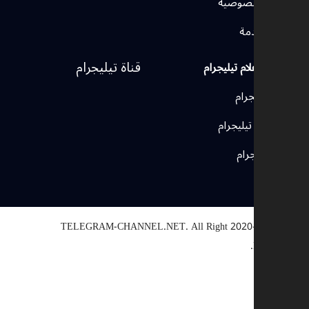
سة الخصوصية
ط الخدمة
قناة تيليجرام
ئل الإعلام تيليجرام
ات تيليجرام
وعات تيليجرام
ات تيليجرام
TELEGRAM-CHANNEL.NET.
All Right
© 2020-2
Reserved
تيار سبب
أخرى
رابط معطل