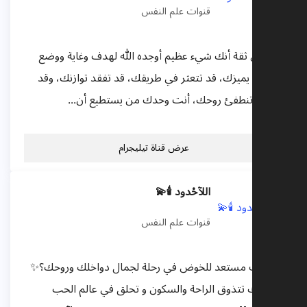
قنوات علم النفس
كن على ثقة أنك شيء عظيم أوجده الله لهدف وغاية ووضع
فيك ما يميزك، قد تتعثر في طريقك، قد تفقد توازنك، وقد
تحزن وتنطفئ روحك، أنت وحدك من يستطيع أن...
عرض قناة تيليجرام
اللآحْدود 🕯💫
قنوات علم النفس
هل أنت مستعد للخوض في رحلة لجمال دواخلك وروحك؟✨
دع ذاتك تتذوق الراحة والسكون و تحلق في عالم الحب