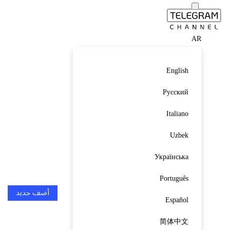
AR
English
Русский
Italiano
Uzbek
Українська
Português
أضف جديد
Español
简体中文