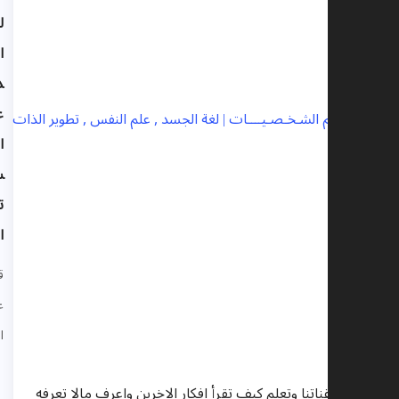
لغة
الجس
د ,
علم
النف
س ,
تطوير
الذات
قنوات
علم
النفس
انضم لقناتنا وتعلم كيف تقرأ افكار الاخرين واعرف مالا تعرفه