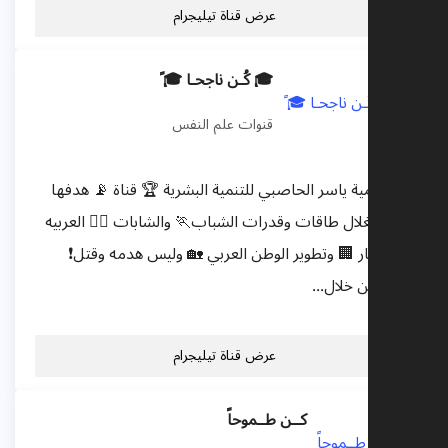
عرض قناة تيليجرام
🎓 كُـن ناجحـا 🎓 ً
قنوات علم النفس
🎗أكاديمية ياسر الحاصبي للتنمية البشرية 🏆 قناة 📡 هدفها
هو أستغلال طاقات وقدرات الشباب🏃 والشابات 🏃‍♀ العربيه
في إعمار 🏢 وتطوير الوطن العربي 🏡 وليس هدمه وقتل❗️
أبنائه من خلال...
عرض قناة تيليجرام
كــن طــموحاً