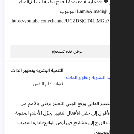
والجمال🧡 ✨ممارسة معتمدة للعلاج بتقنية الثيتا 💞لمياء
الماضي @LamiaAlmadi اليوتيوب
https://youtube.com/channel/UCZDSjGT4LtMGu75KsV_
k2nw
عرض قناة تيليجرام
التنمية البشريه وتطوير الذات
قنوات علم النفس
تهتم بالتغيير الذاتي ورفع الوعي التغيير يرتقي بالأمم من
منصة الأقوال إلى حقل الأفعال التغيير يحوِّل الأحلام المدونة
في كتاب الروح إلى مشاريع في أرض الواقع/باداره المدرب
منتظر الموسوي