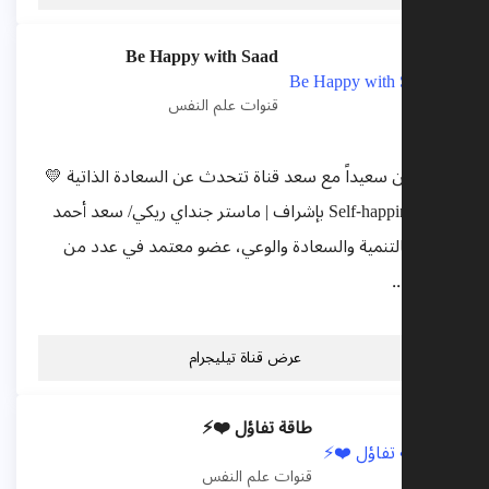
Be Happy with Saad
قنوات علم النفس
قناة | كن سعيداً مع سعد قناة تتحدث عن السعادة الذاتية 💛
🖤 Self-happiness بإشراف | ماستر جنداي ريكي/ سعد أحمد
مهتم بالتنمية والسعادة والوعي، عضو معتمد في عدد من
المراكز...
عرض قناة تيليجرام
طاقة تفاؤل ❤️⚡
قنوات علم النفس