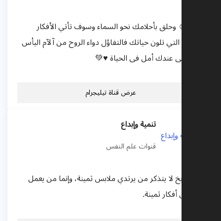
تفاؤل☺️ وحلق بأحلامك نحو السماء وسوف تأتي الأفكار
الجميلة التي تلون حياتك فالتفاؤل دواء الروح من آلآم اليأس
🌈🎈خلى عندك أمل فى الحياة ♥️💚
عرض قناة تيليجرام
تنمية وإبداع
قنوات علم النفس
إن التاريخ لا يتذكر من يرتدي ملابس ثمينة، وإنما من يعمل
من أجل أفكار ثمينة.