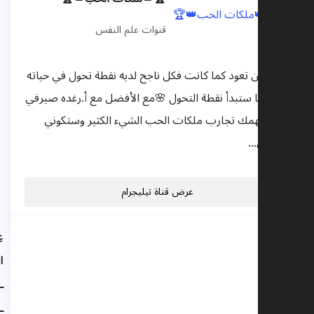
قنوات علم النفس
الحياة لن تعود كما كانت فكل ناجح لديه نقطة تحول في حياته
ومن هنا ستبدأ نقطة التحول 🌸مع الأفضل مع أ.رغده صيرفي
😍ستلهمك تجارب ملكات الحب الشيء الكثير وستكوني
مكانهن...
عرض قناة تيليجرام
عِلـــم
الشـخ
ـصـيــ
ــات |