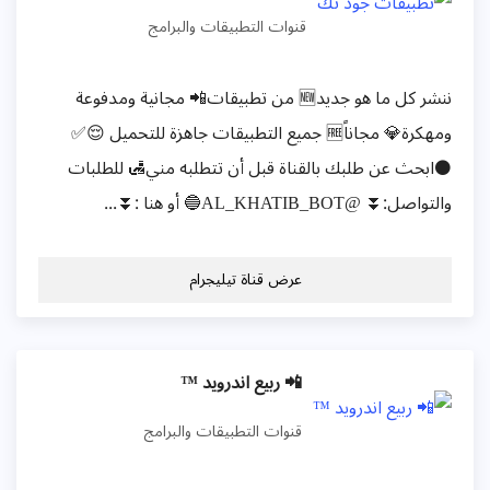
قنوات التطبيقات والبرامج
ننشر كل ما هو جديد🆕️ من تطبيقات📲 مجانية ومدفوعة
ومهكرة💎 مجاناً🆓️ جميع التطبيقات جاهزة للتحميل 😌✅
⚫ابحث عن طلبك بالقناة قبل أن تتطلبه مني🛃 للطلبات
والتواصل:⏬ @AL_KHATIB_BOT🔵 أو هنا :⏬...
عرض قناة تيليجرام
📲 ربيع اندرويد ™
قنوات التطبيقات والبرامج