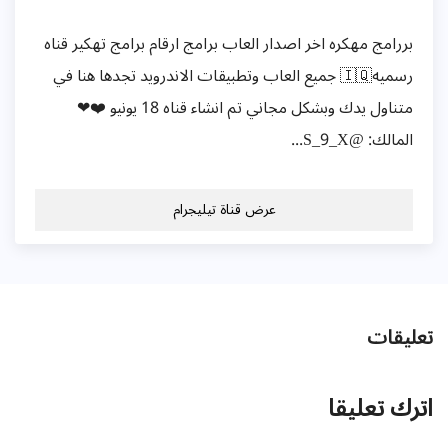
بررامج مهكره اخر اصدار العاب برامج ارقام برامج تهكير قناه
رسميه🇮🇶 جميع العاب وتطبيقات الاندرويد تجدها هنا في
متناول يدك وبشكل مجاني تم انشاء قناه 18 يونيو ❤️❤
المالك: @S_9_X...
عرض قناة تيليجرام
تعليقات
اترك تعليقا