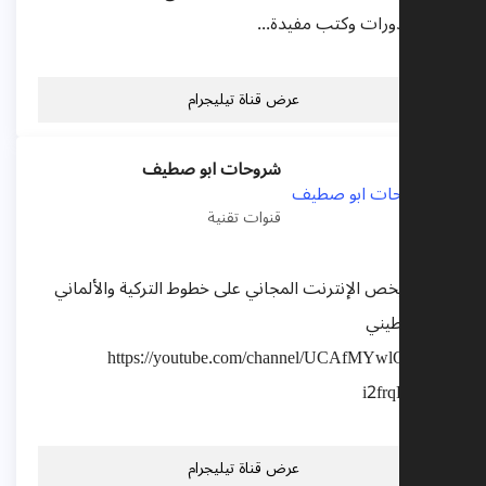
 | دورات وكتب مفيدة...
عرض قناة تيليجرام
شروحات ابو صطيف
قنوات تقنية
ما يخص الإنترنت المجاني على خطوط التركية والألماني
فلسطيني
https://youtube.com/channel/UCAfMYwlQ3x
i2frqF9
عرض قناة تيليجرام