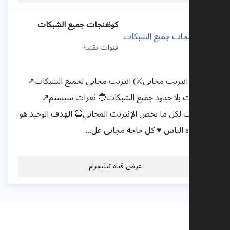
كونفنجات جميع الشبكات
قنوات تقنية
ة (⚔️انترنت مجانى⚔️) انترنت مجاني لجميع الشبكات↗️
فجات بلا حدود جميع الشبكات🔵 ثغرات سيستم↗️
حات لكل ما يخص الإنترنت المجاني🔵 الهدف الوحيد هو
عده الناس ♥ كل حاجه مجانى عل...
عرض قناة تيليجرام