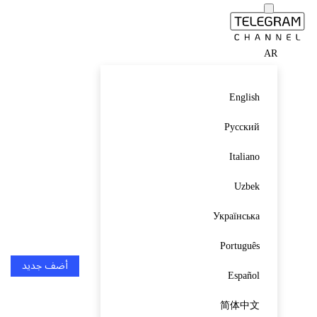
AR
English
Русский
Italiano
Uzbek
Українська
Português
أضف جديد
Español
简体中文