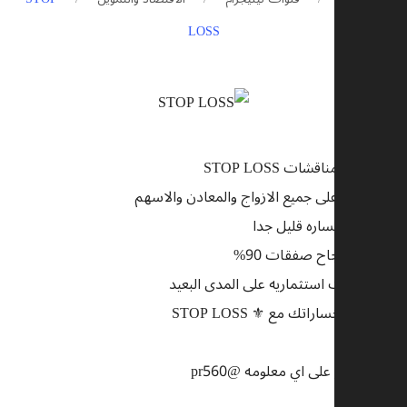
LOSS
🔶 كروب مناقشات STOP LOSS
🔶 العمل على جميع الازواج والمعادن والاسهم
🔶 وقف خساره قليل جدا
🔶 نسبه نجاح صفقات 90%
🔶 صفقات استثماريه على المدى البعيد
⚜️ اوقف خساراتك مع ⚜️ STOP LOSS
.
للاستفسار على اي معلومه @pr560