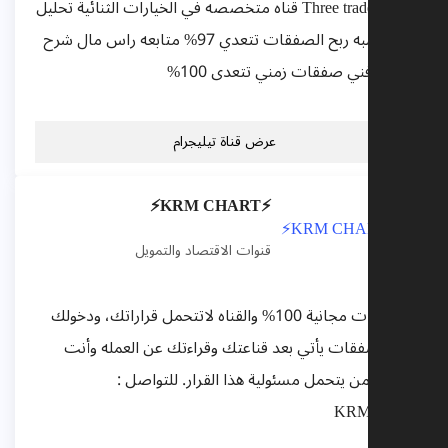
قناة Three traders قناه متخصصه في الخيارات الثنائية تحليل
فني نسبه ربح الصفقات تتعدي 97% متابعه راس مال شرح
تحليل فني صفقات زمني تتعدى 100%
عرض قناة تيليجرام
⚡️KRM CHART⚡️
قنوات الاقتصاد والتمويل
التوصيات مجانية 100% والقناه لاتتحمل قراراتك، ودخولك
في الصفقات يأتي بعد قناعتك وقراءتك عن العمله وأنت
وحدك من يتحمل مسئولية هذا القرار. للتواصل :
@KRM110