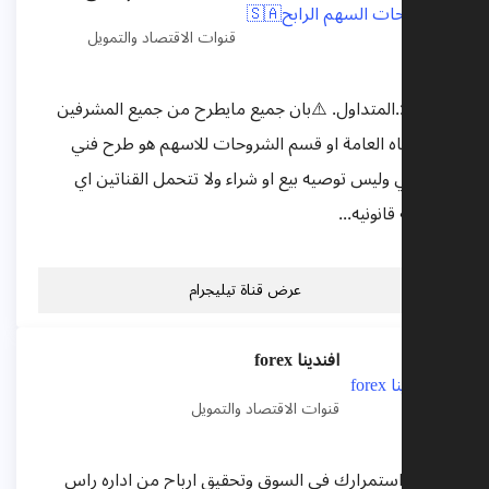
قنوات الاقتصاد والتمويل
◾️اقر انا:.المتداول. ⚠️بان جميع مايطرح من جميع المشرفين
في القناه العامة او قسم الشروحات للاسهم هو طرح فني
وتعليمي وليس توصيه بيع او شراء ولا تتحمل القناتين اي
مسوليه قانونيه...
عرض قناة تيليجرام
افندينا forex
قنوات الاقتصاد والتمويل
ضمان استمرارك في السوق وتحقيق ارباح من اداره راس