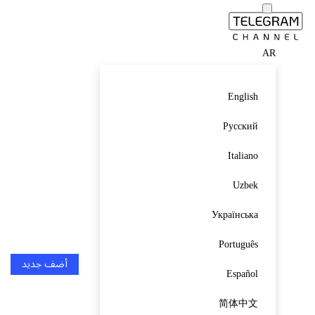
AR
English
Русский
Italiano
Uzbek
Українська
Português
أضف جديد
Español
简体中文