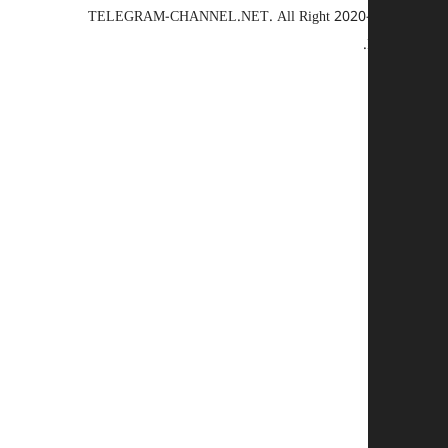
TELEGRAM-CHANNEL.NET.
All Right
© 2020-2025
Reserved.
اختيار سبب
أخرى
رابط معطل
حقوق النشر
تناقض
احتيال
وصف إضافي (اختياري)