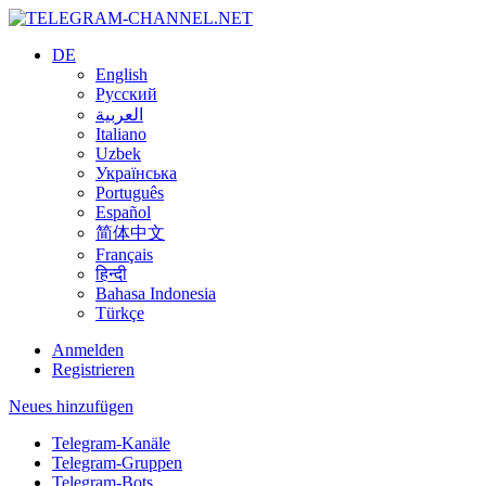
DE
English
Русский
العربية
Italiano
Uzbek
Українська
Português
Español
简体中文
Français
हिन्दी
Bahasa Indonesia
Türkçe
Anmelden
Registrieren
Neues hinzufügen
Telegram-Kanäle
Telegram-Gruppen
Telegram-Bots