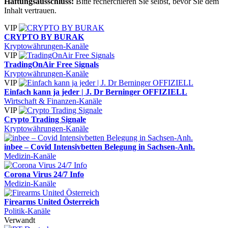
Haftungsausschluss:
Bitte recherchieren Sie selbst, bevor Sie dem
Inhalt vertrauen.
VIP
CRYPTO BY BURAK
Kryptowährungen-Kanäle
VIP
TradingOnAir Free Signals
Kryptowährungen-Kanäle
VIP
Einfach kann ja jeder | J. Dr Berninger OFFIZIELL
Wirtschaft & Finanzen-Kanäle
VIP
Crypto Trading Signale
Kryptowährungen-Kanäle
inbee – Covid Intensivbetten Belegung in Sachsen-Anh.
Medizin-Kanäle
Corona Virus 24/7 Info
Medizin-Kanäle
Firearms United Österreich
Politik-Kanäle
Verwandt