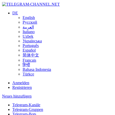
DE
English
Русский
العربية
Italiano
Uzbek
Українська
Português
Español
简体中文
Français
हिन्दी
Bahasa Indonesia
Türkçe
Anmelden
Registrieren
Neues hinzufügen
Telegram-Kanäle
Telegram-Gruppen
Telegram-Bots