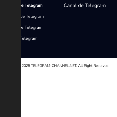
Canal de Telegram
Medios de Telegram
Canales de Telegram
Grupos de Telegram
Bots de Telegram
© 2020-2025
TELEGRAM-CHANNEL.NET.
All Right Reserved.
Seleccione una razón
Otro
Enlace roto
Derechos de autor
Contradicción
Estafa