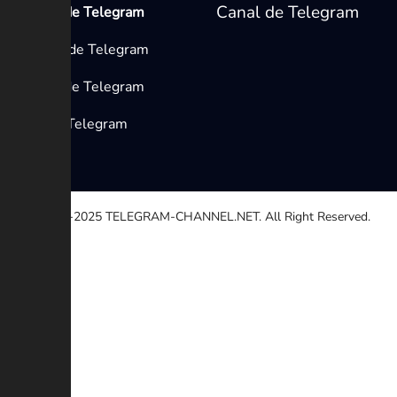
Canal de Telegram
Medios de Telegram
Canales de Telegram
Grupos de Telegram
Bots de Telegram
© 2020-2025
TELEGRAM-CHANNEL.NET.
All Right Reserved.
Seleccione una razón
Otro
Enlace roto
Derechos de autor
Contradicción
Estafa