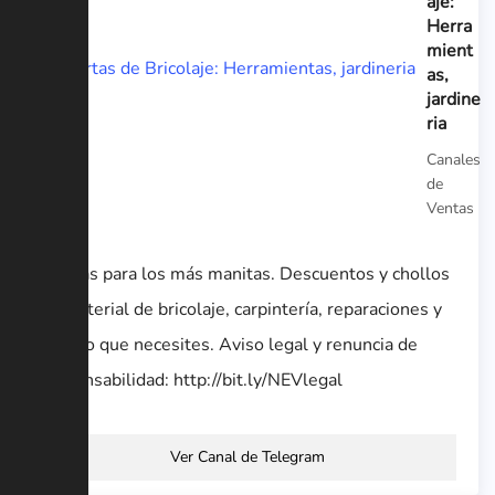
aje:
Herra
mient
as,
jardine
ria
Canales
de
Ventas
Ofertas para los más manitas. Descuentos y chollos
en material de bricolaje, carpintería, reparaciones y
todo lo que necesites. Aviso legal y renuncia de
responsabilidad: http://bit.ly/NEVlegal
Ver Canal de Telegram