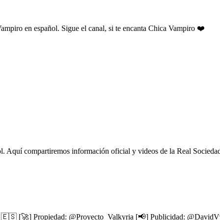
Vampiro en español. Sigue el canal, si te encanta Chica Vampiro ❤️
l. Aquí compartiremos información oficial y videos de la Real Socied
ol 🇪🇸 [🚀] Propiedad: @Proyecto_Valkyria [📢] Publicidad: @David