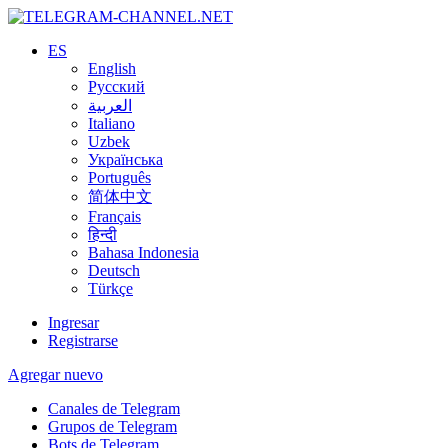
ES
English
Русский
العربية
Italiano
Uzbek
Українська
Português
简体中文
Français
हिन्दी
Bahasa Indonesia
Deutsch
Türkçe
Ingresar
Registrarse
Agregar nuevo
Canales de Telegram
Grupos de Telegram
Bots de Telegram