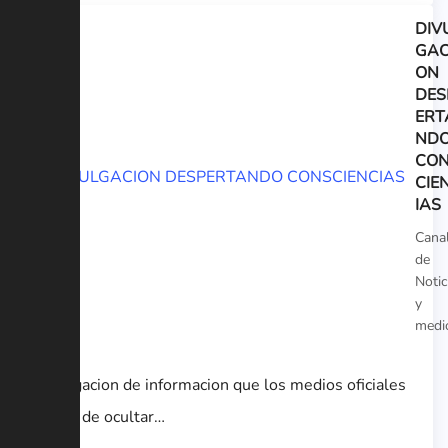
DIV
GAC
ON
DES
ERT
ND
CO
CIE
IAS
Cana
de
Notic
y
medi
Divulgacion de informacion que los medios oficiales
tratan de ocultar…