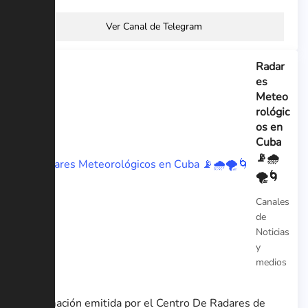
Ver Canal de Telegram
Radar
es
Meteo
rológic
os en
Cuba
📡🌧️
🌪️🌀
Canales
de
Noticias
y
medios
Información emitida por el Centro De Radares de