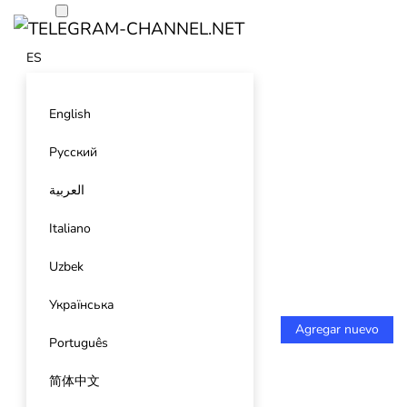
ES
English
Русский
العربية
Italiano
Uzbek
Українська
Agregar nuevo
Português
简体中文