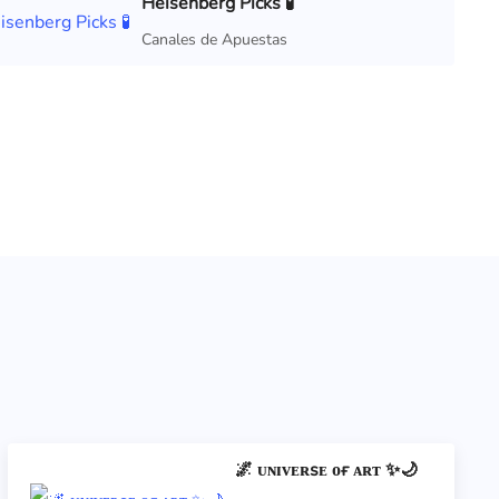
Heisenberg Picks 🧪
Canales de Apuestas
🌌 ᴜɴɪᴠᴇʀsᴇ ᴏғ ᴀʀᴛ ✨🌙