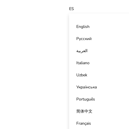
ES
English
Русский
العربية
Italiano
Uzbek
Українська
Português
简体中文
Français