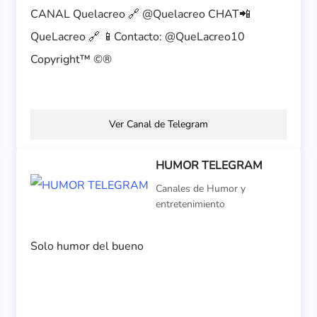
CANAL Quelacreo 🔗 @Quelacreo CHAT📲
QueLacreo 🔗 📱Contacto: @QueLacreo10
Copyright™️ ©️®️
Ver Canal de Telegram
HUMOR TELEGRAM
Canales de Humor y
entretenimiento
Solo humor del bueno