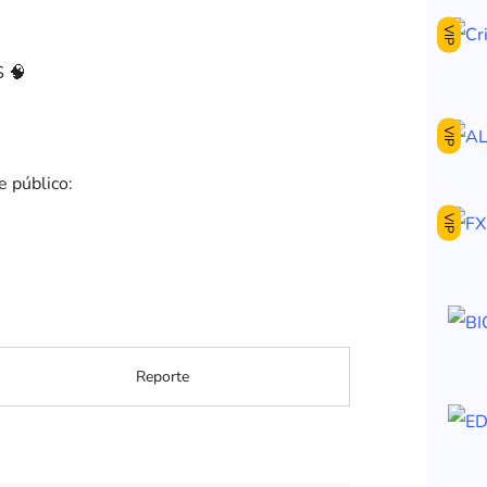
VIP
VIP
e público:
VIP
Reporte