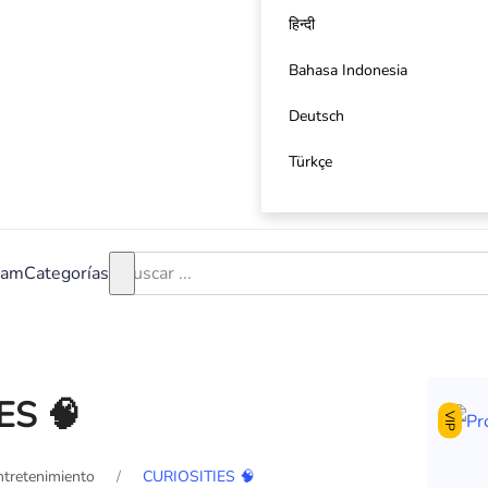
हिन्दी
Bahasa Indonesia
Deutsch
Türkçe
ram
Categorías
ES 🧠
VIP
tretenimiento
CURIOSITIES 🧠