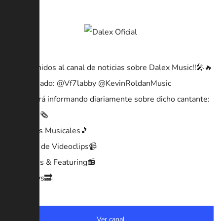
~Bienvenidos al canal de noticias sobre Dalex Music!!🎤🔥
Canal Aliado: @Vf7labby @KevinRoldanMusic
√Se estará informando diariamente sobre dicho cantante:
•Notícias🗞
•Estrenos Musicales🎵
•Estreno de Videoclips📹
•Rumores & Featuring📻
•Previews🔜
Ver canal