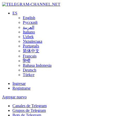
ES
English
Русский
العربية
Italiano
Uzbek
Українська
Português
简体中文
Français
हिन्दी
Bahasa Indonesia
Deutsch
Türkçe
Ingresar
Registrarse
Agregar nuevo
Canales de Telegram
Grupos de Telegram
Bots de Telegram