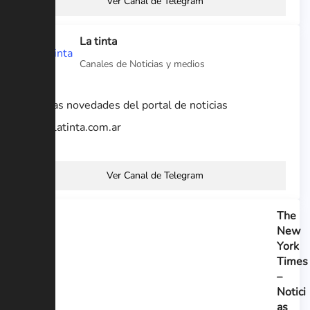
Ver Canal de Telegram
La tinta
Canales de Noticias y medios
Últimas novedades del portal de noticias
www.latinta.com.ar
Ver Canal de Telegram
The
New
York
Times
–
Notici
as