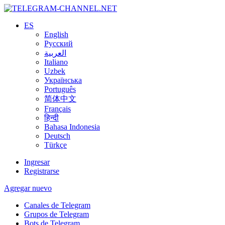
ES
English
Русский
العربية
Italiano
Uzbek
Українська
Português
简体中文
Français
हिन्दी
Bahasa Indonesia
Deutsch
Türkçe
Ingresar
Registrarse
Agregar nuevo
Canales de Telegram
Grupos de Telegram
Bots de Telegram