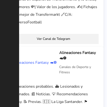
🚨| Rumores 💸| Valor de los jugadores. ✍️| Fichajes
🔝| Lo mejor de Transfermarkt 🔗C/A:
@UniversoFootball
Ver Canal de Telegram
Alineaciones Fantasy
🦛⚽️
Canales de Deporte y
Fitness
⚽ Alineaciones probables. 🚑 Lesionados y
sancionados. 📰 Noticias. 💡 Recomendaciones
Fantasy. 📝 Previas. 🇪🇸 La Liga Santander. 🏴