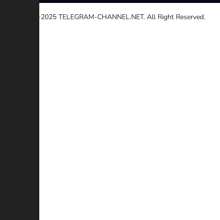
© 2020-2025
TELEGRAM-CHANNEL.NET.
All Right Reserved.
Seleccione una razón
Otro
Enlace roto
Derechos de autor
Contradicción
Estafa
Descripción adicional (Opcional)