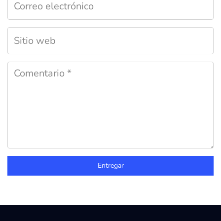
Entregar