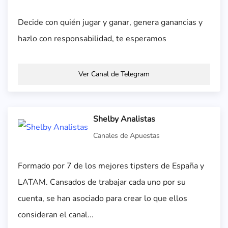
Decide con quién jugar y ganar, genera ganancias y
hazlo con responsabilidad, te esperamos
Ver Canal de Telegram
Shelby Analistas
Canales de Apuestas
Formado por 7 de los mejores tipsters de España y
LATAM. Cansados de trabajar cada uno por su
cuenta, se han asociado para crear lo que ellos
consideran el canal...