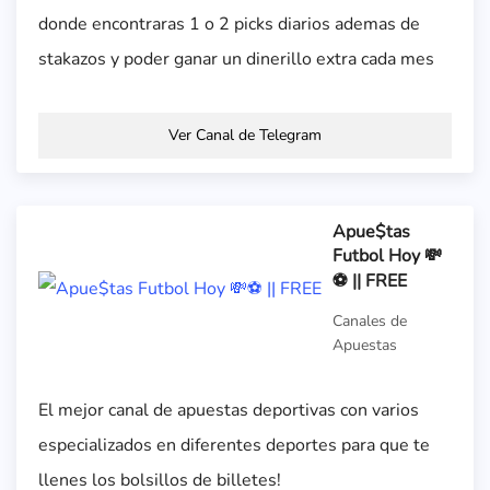
donde encontraras 1 o 2 picks diarios ademas de
stakazos y poder ganar un dinerillo extra cada mes
Ver Canal de Telegram
Apue$tas
Futbol Hoy 💸
⚽️ || FREE
Canales de
Apuestas
El mejor canal de apuestas deportivas con varios
especializados en diferentes deportes para que te
llenes los bolsillos de billetes!