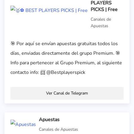
PLAYERS
PICKS | Free
Canales de
Apuestas
🎯 Por aquí se envían apuestas gratuitas todos los
días, enviadas directamente del grupo Premium. 🎯
Info para pertenecer al Grupo Premium, al siguiente
contacto info: 📨 @Bestplayerspick
Ver Canal de Telegram
Apuestas
Canales de Apuestas