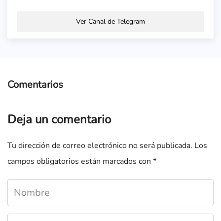
Ver Canal de Telegram
Comentarios
Deja un comentario
Tu dirección de correo electrónico no será publicada.
Los
campos obligatorios están marcados con
*