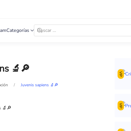
ram
Categorías
ens 🔬🔎
VIP
ción
Juvenis sapiens 🔬🔎
VIP