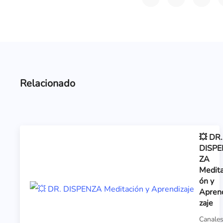
Relacionado
💥 DR.
DISPE
ZA
Medita
ón y
Apren
zaje
Canale