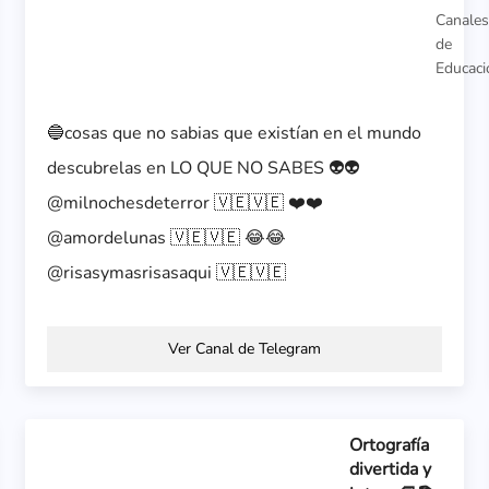
Canale
de
Educaci
🔵cosas que no sabias que existían en el mundo
descubrelas en LO QUE NO SABES 👽👽
@milnochesdeterror 🇻🇪🇻🇪 ❤️❤️
@amordelunas 🇻🇪🇻🇪 😂😂
@risasymasrisasaqui 🇻🇪🇻🇪
Ver Canal de Telegram
Ortografía
divertida y