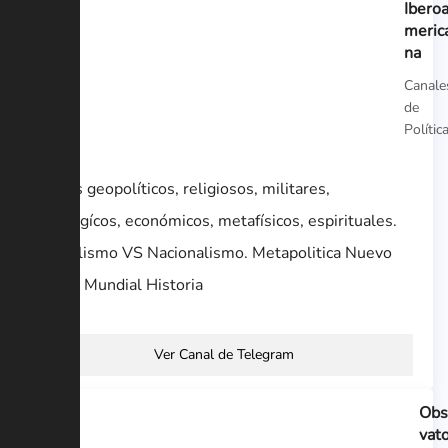
Ibero
meric
na
Canale
de
Polític
Temas geopolíticos, religiosos, militares,
ideologícos, económicos, metafísicos, espirituales.
Globalismo VS Nacionalismo. Metapolitica Nuevo
Orden Mundial Historia
Ver Canal de Telegram
Obs
vato