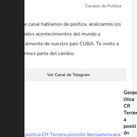
Canales de Política
En este canal hablamos de política, analizamos los
principales acontecimientos del mundo y
especialmente de nuestro país CUBA. Te invito a
que formes parte del cambio.
Ver Canal de Telegram
Geop
litica
CR
Terce
a
posici
ón