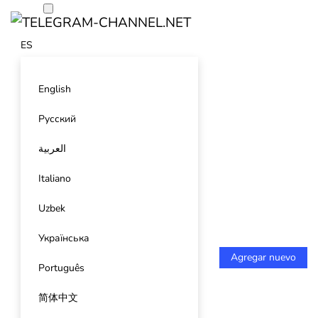
ES
English
Русский
العربية
Italiano
Uzbek
Українська
Agregar nuevo
Português
简体中文