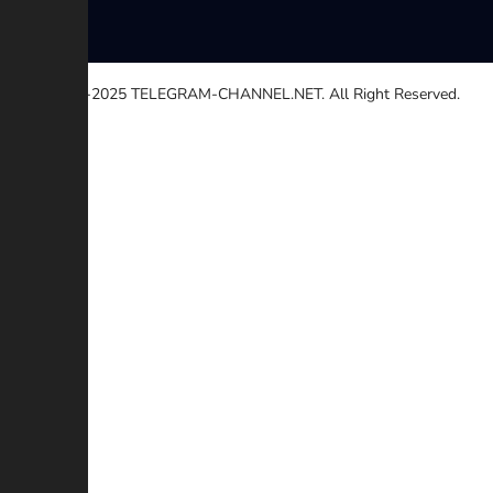
© 2020-2025
TELEGRAM-CHANNEL.NET.
All Right Reserved.
Seleccione una razón
Otro
Enlace roto
Derechos de autor
Contradicción
Estafa
Descripción adicional (Opcional)