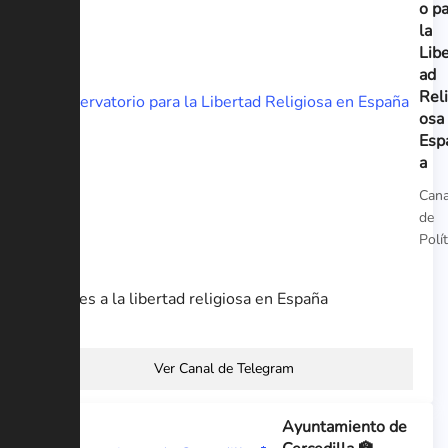
o p
la
Libe
ad
Reli
osa
Esp
a
Cana
de
Polít
Ataques a la libertad religiosa en España
Ver Canal de Telegram
Ayuntamiento de