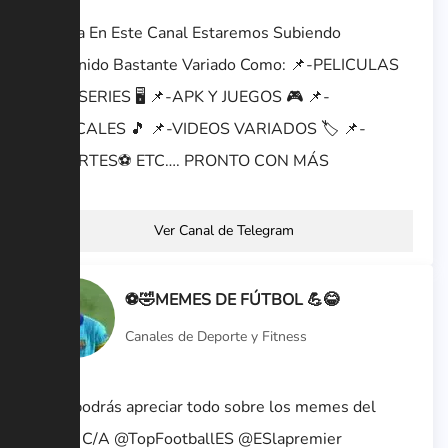
🛑Hola En Este Canal Estaremos Subiendo
Contenido Bastante Variado Como: 📌-PELICULAS
📽️ 📌-SERIES 🖥️ 📌-APK Y JUEGOS 🎮 📌-
MUSICALES 🎵 📌-VIDEOS VARIADOS 🏷️ 📌-
DEPORTES⚽ ETC…. PRONTO CON MÁS
Ver Canal de Telegram
⚽🤣MEMES DE FÚTBOL 💪😂
Canales de Deporte y Fitness
Aquí podrás apreciar todo sobre los memes del
fútbol C/A @TopFootballES @ESlapremier