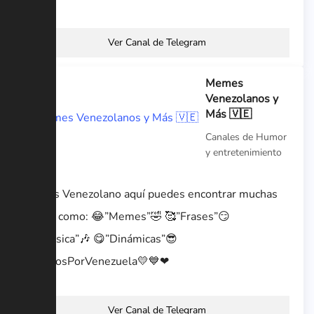
Ver Canal de Telegram
Memes
Venezolanos y
Más 🇻🇪
Canales de Humor
y entretenimiento
Si eres Venezolano aquí puedes encontrar muchas
cosas, como: 😂”Memes”🤣 🥰”Frases”😏
🎵”Música”🎶 😋”Dinámicas”😎
#UnidosPorVenezuela💛💙❤
Ver Canal de Telegram