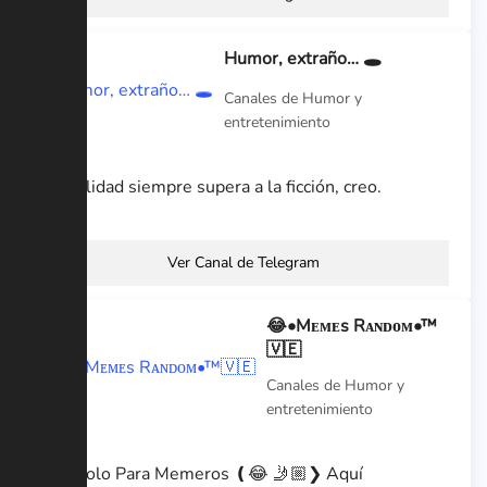
Humor, extraño… 🕳
Canales de Humor y
entretenimiento
La realidad siempre supera a la ficción, creo.
Ver Canal de Telegram
😂•Mᴇᴍᴇs Rᴀɴᴅᴏᴍ•™
🇻🇪
Canales de Humor y
entretenimiento
🙃❫ Solo Para Memeros ❪😂 🤳🏼❯ Aquí