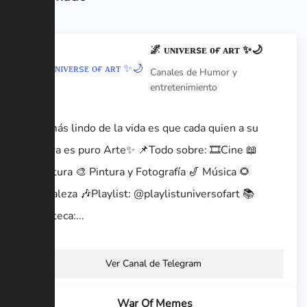
🌌 ᴜɴɪᴠᴇʀsᴇ ᴏғ ᴀʀᴛ ✨🌙
Canales de Humor y
entretenimiento
✨Lo más lindo de la vida es que cada quien a su
manera es puro Arte✨ 📌Todo sobre: 🎞Cine 📖
Literatura 🎨 Pintura y Fotografía 🎷 Música 🌻
Naturaleza 🎶Playlist: @playlistuniversofart 📚
Biblioteca:...
Ver Canal de Telegram
War Of Memes