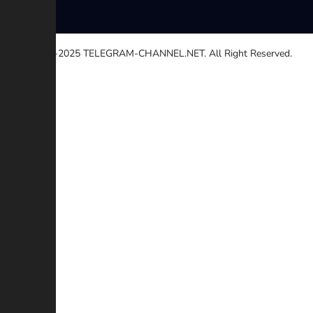
© 2020-2025
TELEGRAM-CHANNEL.NET.
All Right Reserved.
Seleccione una razón
Otro
Enlace roto
Derechos de autor
Contradicción
Estafa
Descripción adicional (Opcional)