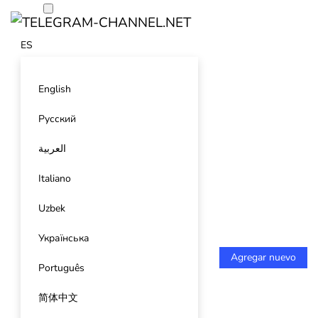
ES
English
Русский
العربية
Italiano
Uzbek
Українська
Agregar nuevo
Português
简体中文