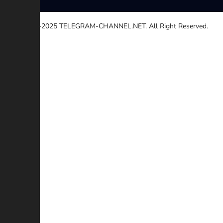
© 2020-2025
TELEGRAM-CHANNEL.NET.
All Right Reserved.
Seleccione una razón
Otro
Enlace roto
Derechos de autor
Contradicción
Estafa
Descripción adicional (Opcional)