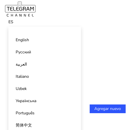
ES
English
Русский
العربية
Italiano
Uzbek
Українська
Agregar nuevo
Português
简体中文