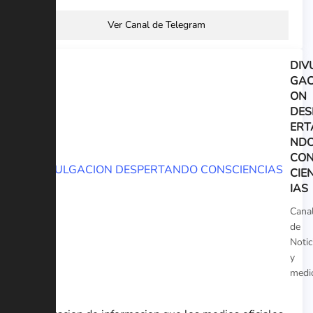
Ver Canal de Telegram
DIV
GAC
ON
DES
ERT
ND
CO
CIE
IAS
Cana
de
Notic
y
medi