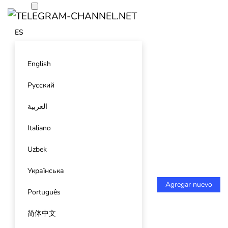
ES
English
Русский
العربية
Italiano
Uzbek
Українська
Agregar nuevo
Português
简体中文