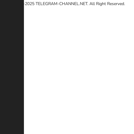
© 2020-2025
TELEGRAM-CHANNEL.NET.
All Right Reserved.
Seleccione una razón
Otro
Enlace roto
Derechos de autor
Contradicción
Estafa
Descripción adicional (Opcional)