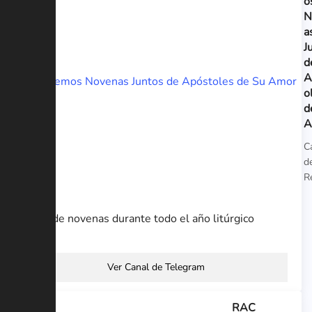
o
N
a
J
d
A
o
d
A
C
d
R
Rezo de novenas durante todo el año litúrgico
Ver Canal de Telegram
RAC