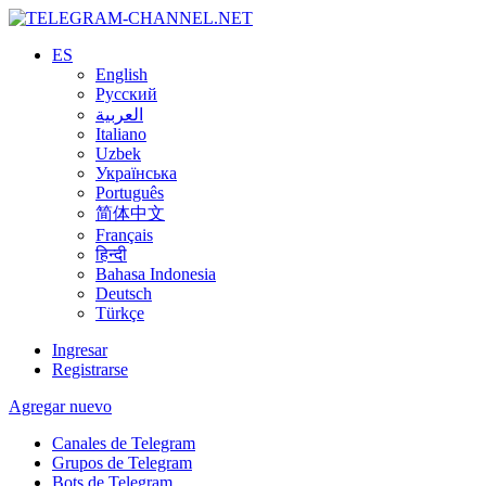
ES
English
Русский
العربية
Italiano
Uzbek
Українська
Português
简体中文
Français
हिन्दी
Bahasa Indonesia
Deutsch
Türkçe
Ingresar
Registrarse
Agregar nuevo
Canales de Telegram
Grupos de Telegram
Bots de Telegram