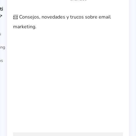
ti
✨
📨 Consejos, novedades y trucos sobre email
marketing.
s
ing
os