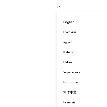
ES
English
Русский
العربية
Italiano
Uzbek
Українська
Português
简体中文
Français