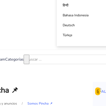
हिन्दी
Bahasa Indonesia
Deutsch
Türkçe
ram
Categorías
ha 📌
VIP
 y anuncios
Somos Pincha 📌